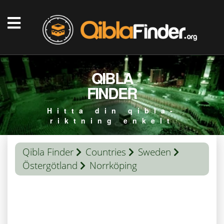
QIBLA
FINDER
Hitta din qibla-
riktning enkelt
Qibla Finder
Countries
Sweden
Östergötland
Norrköping