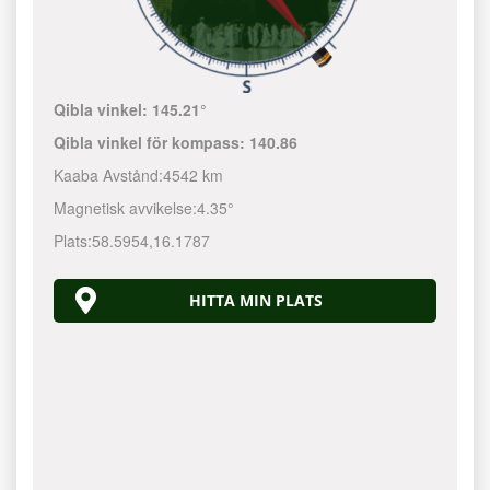
Qibla vinkel:
145.21°
Qibla vinkel för kompass:
140.86
Kaaba Avstånd:
4542 km
Magnetisk avvikelse:
4.35°
Plats:
58.5954
,
16.1787
HITTA MIN PLATS