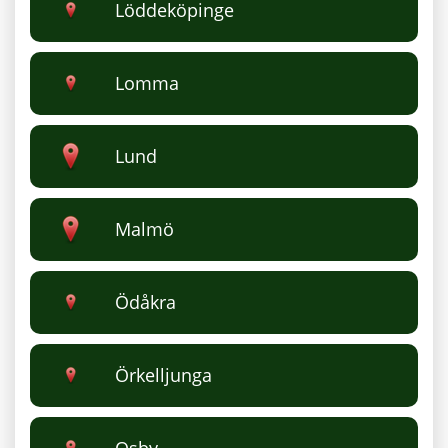
Löddeköpinge
Lomma
Lund
Malmö
Ödåkra
Örkelljunga