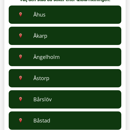
Åhus
Åkarp
Ängelholm
Åstorp
Bårslöv
Båstad