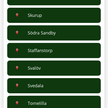
Skurup
Södra Sandby
Staffanstorp
Svalöv
Svedala
Tomelilla