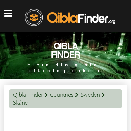
QIBLA
FINDER
Hitta din qibla-
riktning enkelt
Qibla Finder
Countries
Sweden
Skåne