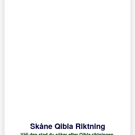
Skåne Qibla Riktning
Välj den stad du söker efter Qibla-riktningen.