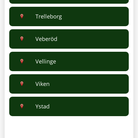
Trelleborg
Veberöd
Vellinge
Viken
Ystad