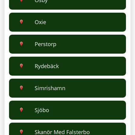
Osby
Oxie
Perstorp
Rydebäck
Simrishamn
Sjöbo
Skanör Med Falsterbo