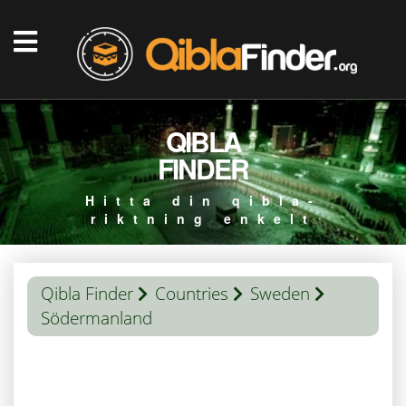
QIBLA
FINDER
Hitta din qibla-
riktning enkelt
Qibla Finder
Countries
Sweden
Södermanland