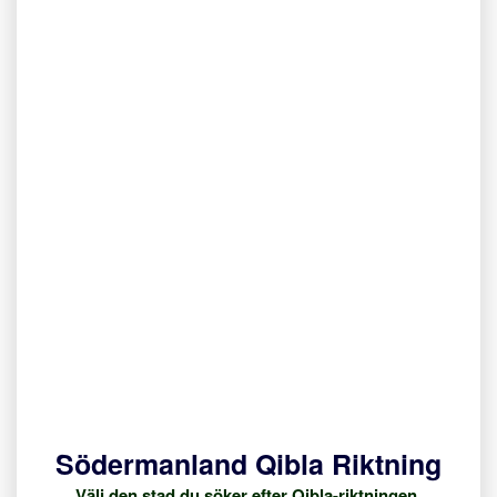
Södermanland Qibla Riktning
Välj den stad du söker efter Qibla-riktningen.