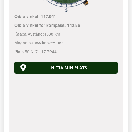
Qibla vinkel:
147.94°
Qibla vinkel för kompass:
142.86
Kaaba Avstånd:
4588 km
Magnetisk avvikelse:
5.08°
Plats:
59.6171
,
17.7244
HITTA MIN PLATS