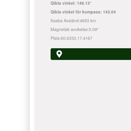
Qibla vinkel:
148.13°
Qibla vinkel för kompass:
143.04
Kaaba Avstånd:
4693 km
Magnetisk avvikelse:
5.09°
Plats:
60.6333
,
17.4167