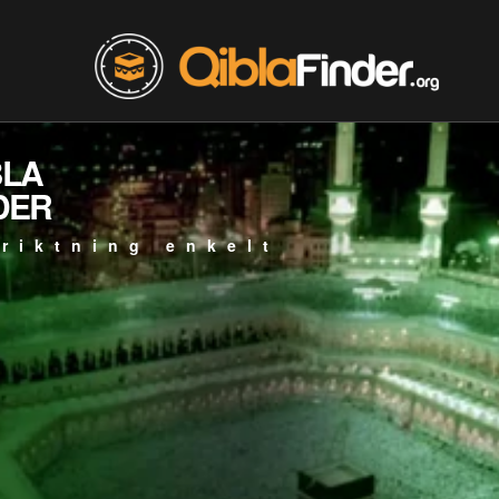
BLA
DER
-riktning enkelt