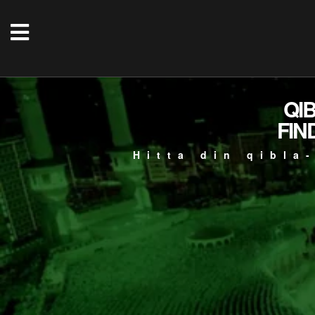
QI
FIN
Hitta din qibla