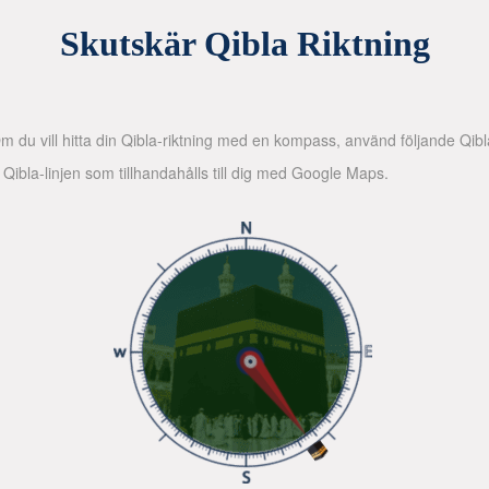
Skutskär Qibla Riktning
 Om du vill hitta din Qibla-riktning med en kompass, använd följande Qib
d Qibla-linjen som tillhandahålls till dig med Google Maps.