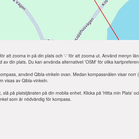
 för att zooma in på din plats och '-' för att zooma ut. Använd menyn läng
tbild av din plats. Du kan använda alternativet 'OSM' för olika kartpreferen
mpass, använd Qibla-vinkeln ovan. Medan kompassnålen visar norr (N),
m visas av Qibla-vinkeln.
tt, slå på platstjänsten på din mobila enhet. Klicka på 'Hitta min Plats' o
-vinkel som är nödvändig för kompass.