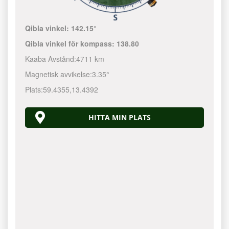
Qibla vinkel:
142.15°
Qibla vinkel för kompass:
138.80
Kaaba Avstånd:
4711 km
Magnetisk avvikelse:
3.35°
Plats:
59.4355
,
13.4392
HITTA MIN PLATS