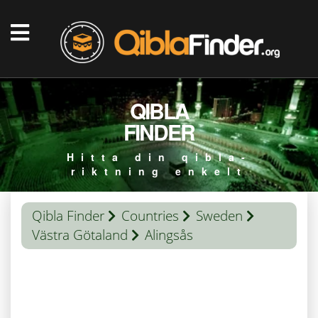
QIBLA
FINDER
Hitta din qibla-
riktning enkelt
Qibla Finder
Countries
Sweden
Västra Götaland
Alingsås