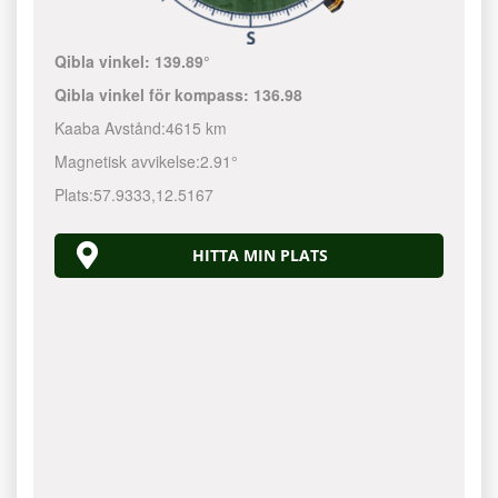
Qibla vinkel:
139.89°
Qibla vinkel för kompass:
136.98
Kaaba Avstånd:
4615 km
Magnetisk avvikelse:
2.91°
Plats:
57.9333
,
12.5167
HITTA MIN PLATS