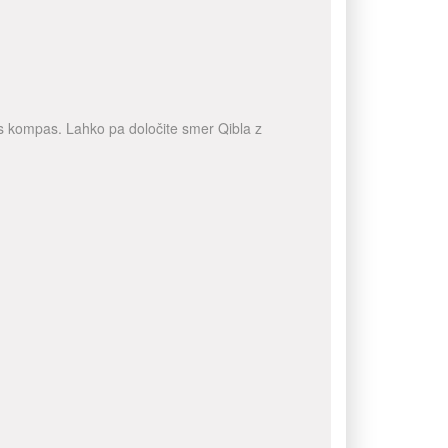
a s kompas. Lahko pa določite smer Qibla z