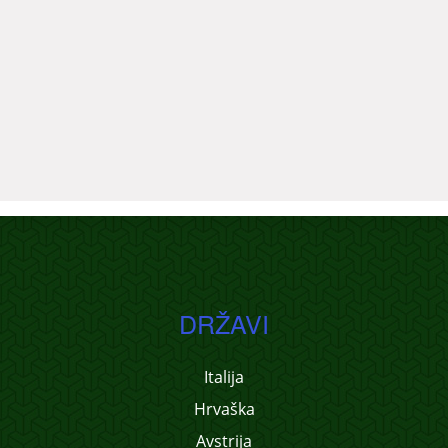
DRŽAVI
Italija
Hrvaška
Avstrija