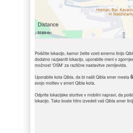
Distance
3589 km
Poiščite lokacijo, kamor želite vzeti smerno linijo 
dodatno razjasniti lokacijo, uporabite meni v zgornje
možnost 'OSM' za različne nastavitve zemljevida.
Uporabite kota Qibla, da bi našli Qibla smer mesta
Š
svojo molitev v smeri Qibla kota.
Odprite lokacijske storitve v mobilni napravi, da poi
lokacijo. Tako boste hitro izvedeli vaš Qibla smer lin