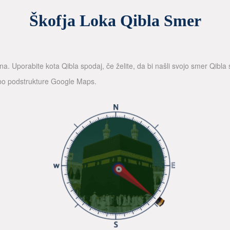
Škofja Loka Qibla Smer
a. Uporabite kota Qibla spodaj, če želite, da bi našli svojo smer Qibl
rabo podstrukture Google Maps.