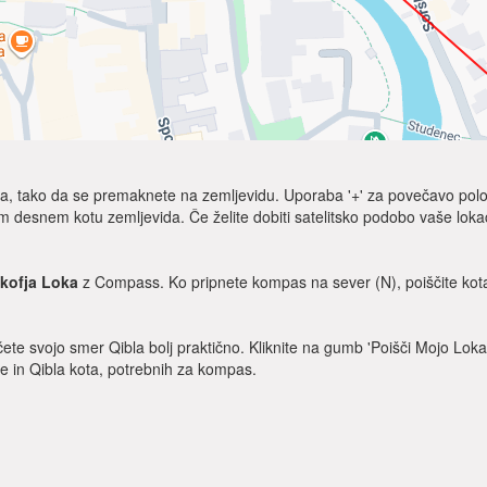
Qibla, tako da se premaknete na zemljevidu. Uporaba '+' za povečavo polo
m desnem kotu zemljevida. Če želite dobiti satelitsko podobo vaše lokaci
kofja Loka
z Compass. Ko pripnete kompas na sever (N), poiščite kota
ščete svojo smer Qibla bolj praktično. Kliknite na gumb 'Poišči Mojo Loka
ije in Qibla kota, potrebnih za kompas.