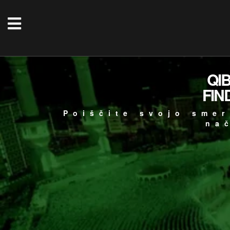
QI
FIN
Poiščite svojo smer
na