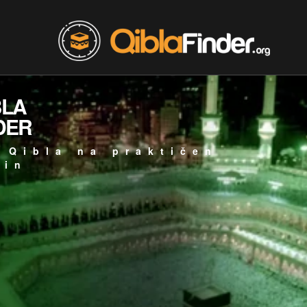
BLA
DER
 Qibla na praktičen
čin