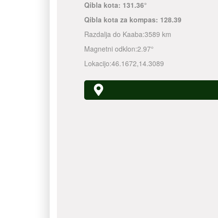
Qibla kota:
131.36°
Qibla kota za kompas:
128.39
Razdalja do Kaaba:
3589 km
Magnetni odklon:
2.97°
Lokacijo:
46.1672
,
14.3089