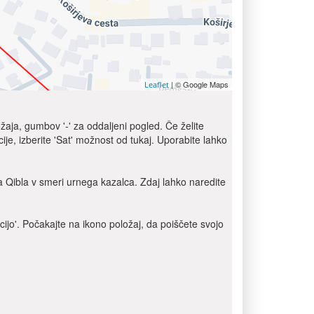
| © Google Maps
Leaflet
žaja, gumbov '-' za oddaljeni pogled. Če želite
je, izberite 'Sat' možnost od tukaj. Uporabite lahko
 Qibla v smeri urnega kazalca. Zdaj lahko naredite
cijo'. Počakajte na ikono položaj, da poiščete svojo