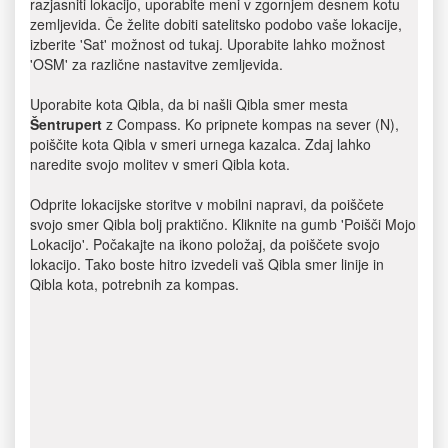
razjasniti lokacijo, uporabite meni v zgornjem desnem kotu
zemljevida. Če želite dobiti satelitsko podobo vaše lokacije,
izberite 'Sat' možnost od tukaj. Uporabite lahko možnost
'OSM' za različne nastavitve zemljevida.
Uporabite kota Qibla, da bi našli Qibla smer mesta
Šentrupert
z Compass. Ko pripnete kompas na sever (N),
poiščite kota Qibla v smeri urnega kazalca. Zdaj lahko
naredite svojo molitev v smeri Qibla kota.
Odprite lokacijske storitve v mobilni napravi, da poiščete
svojo smer Qibla bolj praktično. Kliknite na gumb 'Poišči Mojo
Lokacijo'. Počakajte na ikono položaj, da poiščete svojo
lokacijo. Tako boste hitro izvedeli vaš Qibla smer linije in
Qibla kota, potrebnih za kompas.