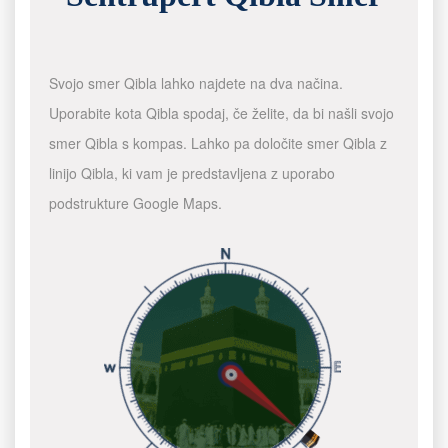
Svojo smer Qibla lahko najdete na dva načina.
Uporabite kota Qibla spodaj, če želite, da bi našli svojo
smer Qibla s kompas. Lahko pa določite smer Qibla z
linijo Qibla, ki vam je predstavljena z uporabo
podstrukture Google Maps.