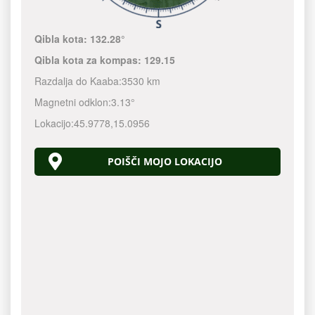
Qibla kota:
132.28°
Qibla kota za kompas:
129.15
Razdalja do Kaaba:
3530 km
Magnetni odklon:
3.13°
Lokacijo:
45.9778
,
15.0956
POIŠČI MOJO LOKACIJO