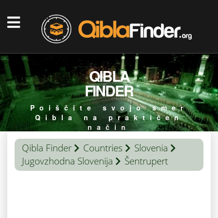
QIBLA
FINDER
Poiščite svojo smer
Qibla na praktičen
način
Qibla Finder
Countries
Slovenia
Jugovzhodna Slovenija
Šentrupert