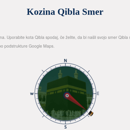
Kozina Qibla Smer
a. Uporabite kota Qibla spodaj, če želite, da bi našli svojo smer Qibl
rabo podstrukture Google Maps.