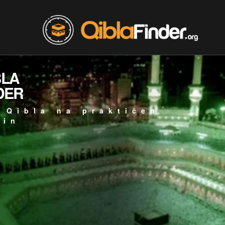
BLA
DER
 Qibla na praktičen
čin