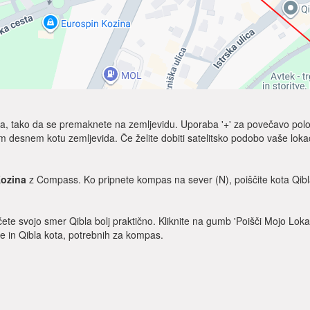
Qibla, tako da se premaknete na zemljevidu. Uporaba '+' za povečavo polo
m desnem kotu zemljevida. Če želite dobiti satelitsko podobo vaše lokaci
ozina
z Compass. Ko pripnete kompas na sever (N), poiščite kota Qibla
ščete svojo smer Qibla bolj praktično. Kliknite na gumb 'Poišči Mojo Loka
ije in Qibla kota, potrebnih za kompas.