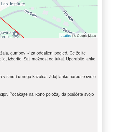
| © Google Maps
Leaflet
žaja, gumbov '-' za oddaljeni pogled. Če želite
je, izberite 'Sat' možnost od tukaj. Uporabite lahko
 v smeri urnega kazalca. Zdaj lahko naredite svojo
cijo'. Počakajte na ikono položaj, da poiščete svojo