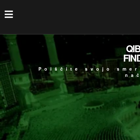
QI
FIN
Poiščite svojo smer
na