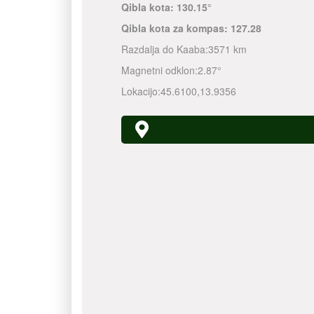
Qibla kota:
130.15°
Qibla kota za kompas:
127.28
Razdalja do Kaaba:
3571 km
Magnetni odklon:
2.87°
Lokacijo:
45.6100
,
13.9356