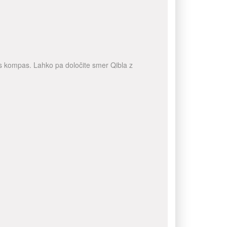
a s kompas. Lahko pa določite smer Qibla z