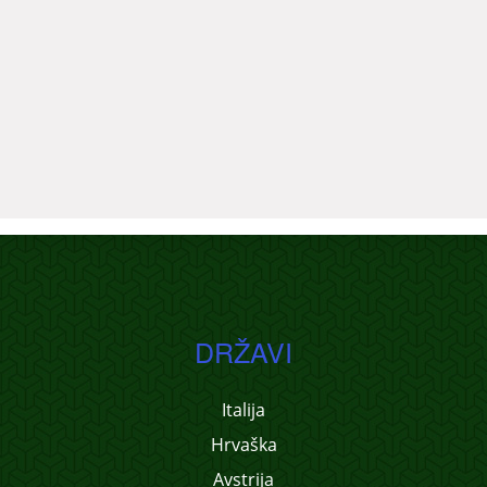
DRŽAVI
Italija
Hrvaška
Avstrija