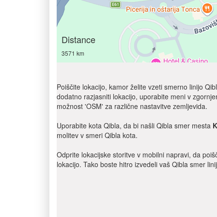
Distance
3571 km
Poiščite lokacijo, kamor želite vzeti smerno linijo 
dodatno razjasniti lokacijo, uporabite meni v zgornje
možnost 'OSM' za različne nastavitve zemljevida.
Uporabite kota Qibla, da bi našli Qibla smer mesta
K
molitev v smeri Qibla kota.
Odprite lokacijske storitve v mobilni napravi, da poi
lokacijo. Tako boste hitro izvedeli vaš Qibla smer lin