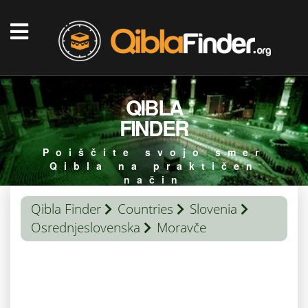
QIBLA
FINDER
Poiščite svojo smer
Qibla na praktičen
način
Qibla Finder
Countries
Slovenia
Osrednjeslovenska
Moravče