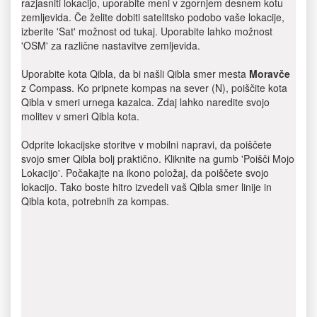
razjasniti lokacijo, uporabite meni v zgornjem desnem kotu
zemljevida. Če želite dobiti satelitsko podobo vaše lokacije,
izberite 'Sat' možnost od tukaj. Uporabite lahko možnost
'OSM' za različne nastavitve zemljevida.
Uporabite kota Qibla, da bi našli Qibla smer mesta
Moravče
z Compass. Ko pripnete kompas na sever (N), poiščite kota
Qibla v smeri urnega kazalca. Zdaj lahko naredite svojo
molitev v smeri Qibla kota.
Odprite lokacijske storitve v mobilni napravi, da poiščete
svojo smer Qibla bolj praktično. Kliknite na gumb 'Poišči Mojo
Lokacijo'. Počakajte na ikono položaj, da poiščete svojo
lokacijo. Tako boste hitro izvedeli vaš Qibla smer linije in
Qibla kota, potrebnih za kompas.