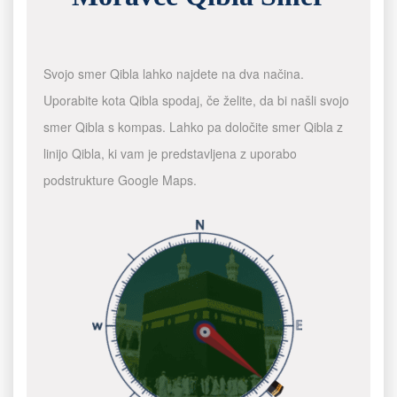
Svojo smer Qibla lahko najdete na dva načina.
Uporabite kota Qibla spodaj, če želite, da bi našli svojo
smer Qibla s kompas. Lahko pa določite smer Qibla z
linijo Qibla, ki vam je predstavljena z uporabo
podstrukture Google Maps.