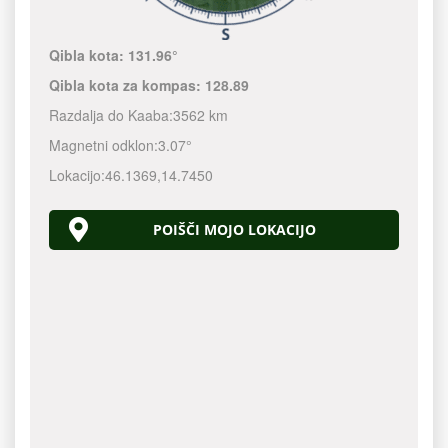
Qibla kota:
131.96°
Qibla kota za kompas:
128.89
Razdalja do Kaaba:
3562 km
Magnetni odklon:
3.07°
Lokacijo:
46.1369
,
14.7450
POIŠČI MOJO LOKACIJO