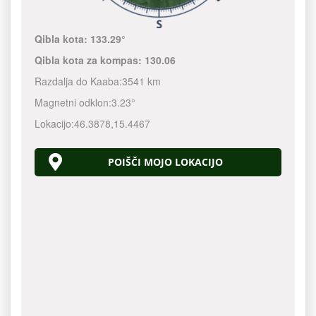
Qibla kota:
133.29°
Qibla kota za kompas:
130.06
Razdalja do Kaaba:
3541 km
Magnetni odklon:
3.23°
Lokacijo:
46.3878
,
15.4467
POIŠČI MOJO LOKACIJO