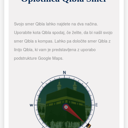
Svojo smer Qibla lahko najdete na dva načina.
Uporabite kota Qibla spodaj, če želite, da bi našli svojo
smer Qibla s kompas. Lahko pa določite smer Qibla z
linijo Qibla, ki vam je predstavljena z uporabo
podstrukture Google Maps.