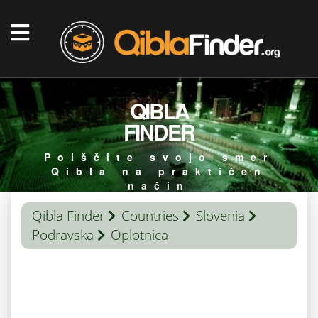
QIBLA
FINDER
Poiščite svojo smer
Qibla na praktičen
način
Qibla Finder
Countries
Slovenia
Podravska
Oplotnica