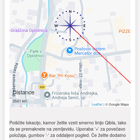
Distance
3541 km
| © Google Maps
Leaflet
Poiščite lokacijo, kamor želite vzeti smerno linijo Qibla, tako
da se premaknete na zemljevidu. Uporaba '+' za povečavo
položaja, gumbov '-' za oddaljeni pogled. Če želite dodatno