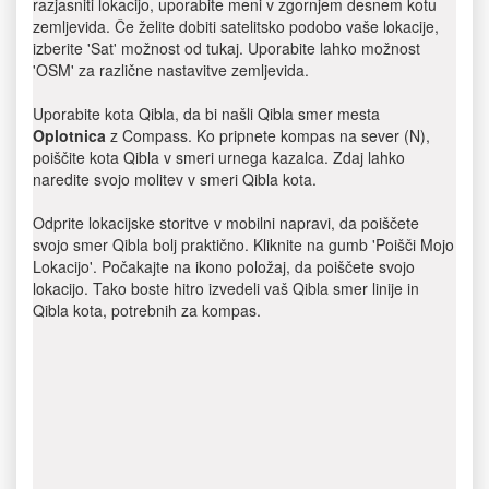
razjasniti lokacijo, uporabite meni v zgornjem desnem kotu
zemljevida. Če želite dobiti satelitsko podobo vaše lokacije,
izberite 'Sat' možnost od tukaj. Uporabite lahko možnost
'OSM' za različne nastavitve zemljevida.
Uporabite kota Qibla, da bi našli Qibla smer mesta
Oplotnica
z Compass. Ko pripnete kompas na sever (N),
poiščite kota Qibla v smeri urnega kazalca. Zdaj lahko
naredite svojo molitev v smeri Qibla kota.
Odprite lokacijske storitve v mobilni napravi, da poiščete
svojo smer Qibla bolj praktično. Kliknite na gumb 'Poišči Mojo
Lokacijo'. Počakajte na ikono položaj, da poiščete svojo
lokacijo. Tako boste hitro izvedeli vaš Qibla smer linije in
Qibla kota, potrebnih za kompas.