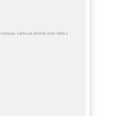
a s kompas. Lahko pa določite smer Qibla z