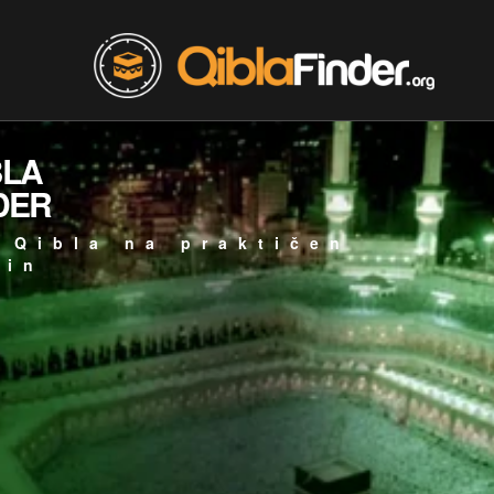
BLA
DER
 Qibla na praktičen
čin