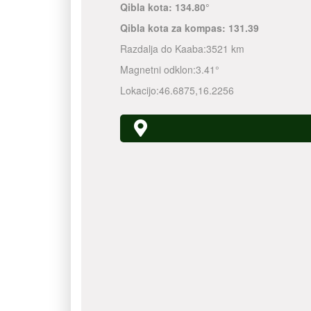
Qibla kota:
134.80°
Qibla kota za kompas:
131.39
Razdalja do Kaaba:
3521 km
Magnetni odklon:
3.41°
Lokacijo:
46.6875
,
16.2256