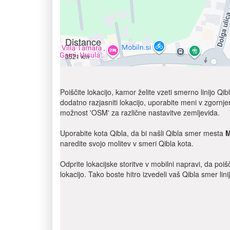
Distance
3521 km
Poiščite lokacijo, kamor želite vzeti smerno linijo 
dodatno razjasniti lokacijo, uporabite meni v zgornje
možnost 'OSM' za različne nastavitve zemljevida.
Uporabite kota Qibla, da bi našli Qibla smer mesta
M
naredite svojo molitev v smeri Qibla kota.
Odprite lokacijske storitve v mobilni napravi, da poi
lokacijo. Tako boste hitro izvedeli vaš Qibla smer lin