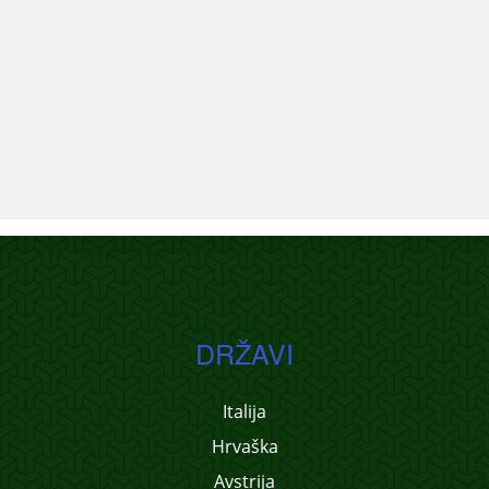
DRŽAVI
Italija
Hrvaška
Avstrija