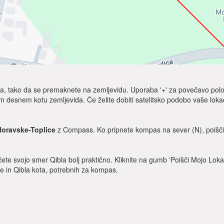
Qibla, tako da se premaknete na zemljevidu. Uporaba '+' za povečavo polo
m desnem kotu zemljevida. Če želite dobiti satelitsko podobo vaše lokaci
oravske-Toplice
z Compass. Ko pripnete kompas na sever (N), poiščit
ščete svojo smer Qibla bolj praktično. Kliknite na gumb 'Poišči Mojo Loka
ije in Qibla kota, potrebnih za kompas.