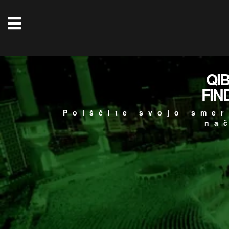
QI
FIN
Poiščite svojo smer
na