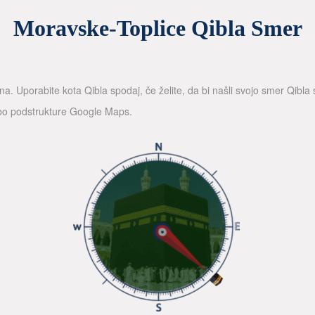
Moravske-Toplice Qibla Smer
a. Uporabite kota Qibla spodaj, če želite, da bi našli svojo smer Qibl
rabo podstrukture Google Maps.