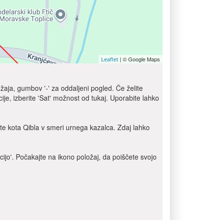
| © Google Maps
Leaflet
žaja, gumbov '-' za oddaljeni pogled. Če želite
je, izberite 'Sat' možnost od tukaj. Uporabite lahko
e kota Qibla v smeri urnega kazalca. Zdaj lahko
cijo'. Počakajte na ikono položaj, da poiščete svojo