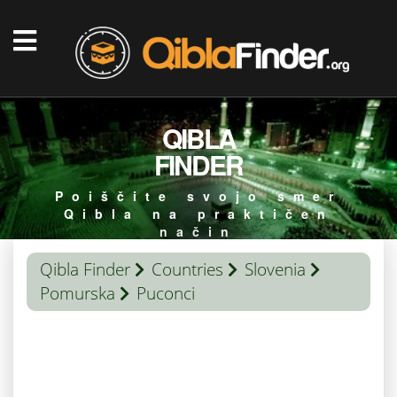
QIBLA
FINDER
Poiščite svojo smer
Qibla na praktičen
način
Qibla Finder
Countries
Slovenia
Pomurska
Puconci