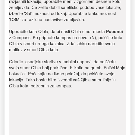
razjasniti lokacijo, uporabite meni v zgornjem desnem kotu
zemljevida. Če želite dobiti satelitsko podobo vaše lokacije,
izberite 'Sat' možnost od tukaj. Uporabite lahko možnost
'OSM' za različne nastavitve zemljevida.
Uporabite kota Qibla, da bi našli Qibla smer mesta
Puconci
z Compass. Ko pripnete kompas na sever (N), poiščite kota
Qibla v smeri urnega kazalca. Zdaj lahko naredite svojo
molitev v smeri Qibla kota.
Odprite lokacijske storitve v mobilni napravi, da poiščete
svojo smer Qibla bolj praktično. Kliknite na gumb 'Poišči Mojo
Lokacijo'. Počakajte na ikono položaj, da poiščete svojo
lokacijo. Tako boste hitro izvedeli vaš Qibla smer linije in
Qibla kota, potrebnih za kompas.