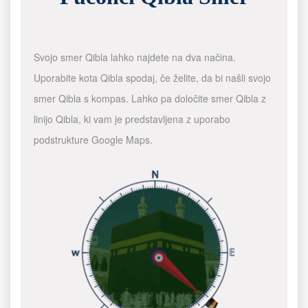
Svojo smer Qibla lahko najdete na dva načina.
Uporabite kota Qibla spodaj, če želite, da bi našli svojo
smer Qibla s kompas. Lahko pa določite smer Qibla z
linijo Qibla, ki vam je predstavljena z uporabo
podstrukture Google Maps.