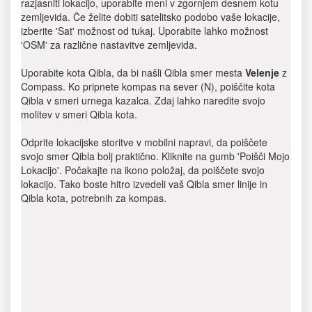
razjasniti lokacijo, uporabite meni v zgornjem desnem kotu
zemljevida. Če želite dobiti satelitsko podobo vaše lokacije,
izberite 'Sat' možnost od tukaj. Uporabite lahko možnost
'OSM' za različne nastavitve zemljevida.
Uporabite kota Qibla, da bi našli Qibla smer mesta
Velenje
z
Compass. Ko pripnete kompas na sever (N), poiščite kota
Qibla v smeri urnega kazalca. Zdaj lahko naredite svojo
molitev v smeri Qibla kota.
Odprite lokacijske storitve v mobilni napravi, da poiščete
svojo smer Qibla bolj praktično. Kliknite na gumb 'Poišči Mojo
Lokacijo'. Počakajte na ikono položaj, da poiščete svojo
lokacijo. Tako boste hitro izvedeli vaš Qibla smer linije in
Qibla kota, potrebnih za kompas.