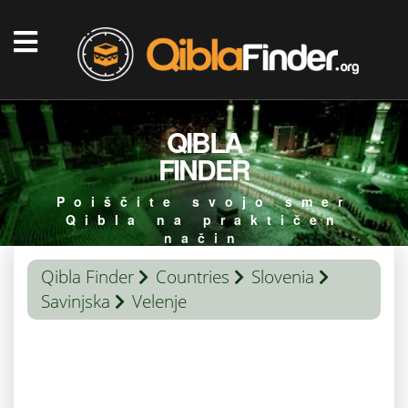
QIBLA
FINDER
Poiščite svojo smer
Qibla na praktičen
način
Qibla Finder
Countries
Slovenia
Savinjska
Velenje