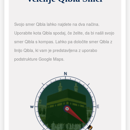
Svojo smer Qibla lahko najdete na dva načina.
Uporabite kota Qibla spodaj, če želite, da bi našli svojo
smer Qibla s kompas. Lahko pa določite smer Qibla z
linijo Qibla, ki vam je predstavljena z uporabo
podstrukture Google Maps.