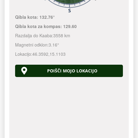
Qibla kota:
132.76°
Qibla kota za kompas:
129.60
Razdalja do Kaaba:
3558 km
Magnetni odklon:
3.16°
Lokacijo:
46.3592
,
15.1103
POIŠČI MOJO LOKACIJO