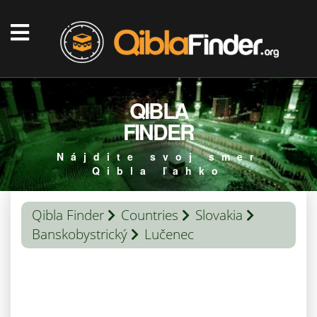
QIBLA
FINDER
Nájdite svoj smer
Qibla ľahko
Qibla Finder
Countries
Slovakia
Banskobystrický
Lučenec