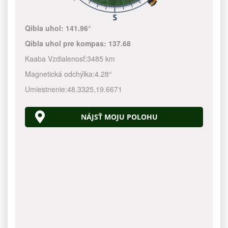
Qibla uhol:
141.96°
Qibla uhol pre kompas:
137.68
Kaaba Vzdialenosť:
3485 km
Magnetická odchýlka:
4.28°
Umiestnenie:
48.3325
,
19.6671
NÁJSŤ MOJU POLOHU