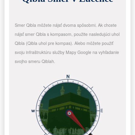
Smer Qibla môžete nájsť dvoma spôsobmi. Ak chcete
nájsť smer Qibla s kompasom, použite nasledujúci uhol
Qibla (Qibla uhol pre kompas). Alebo môžete použiť
svoju infraštruktúru služby Mapy Google na vyhľadanie
svojho smeru Qiblah.