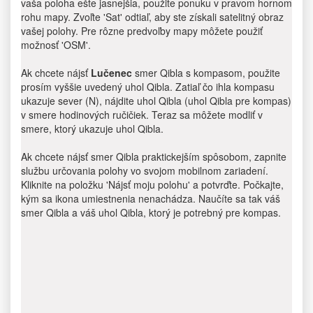
vaša poloha ešte jasnejšia, použite ponuku v pravom hornom
rohu mapy. Zvoľte 'Sat' odtiaľ, aby ste získali satelitný obraz
vašej polohy. Pre rôzne predvoľby mapy môžete použiť
možnosť 'OSM'.
Ak chcete nájsť
Lučenec
smer Qibla s kompasom, použite
prosím vyššie uvedený uhol Qibla. Zatiaľ čo ihla kompasu
ukazuje sever (N), nájdite uhol Qibla (uhol Qibla pre kompas)
v smere hodinových ručičiek. Teraz sa môžete modliť v
smere, ktorý ukazuje uhol Qibla.
Ak chcete nájsť smer Qibla praktickejším spôsobom, zapnite
službu určovania polohy vo svojom mobilnom zariadení.
Kliknite na položku 'Nájsť moju polohu' a potvrďte. Počkajte,
kým sa ikona umiestnenia nenachádza. Naučíte sa tak váš
smer Qibla a váš uhol Qibla, ktorý je potrebný pre kompas.