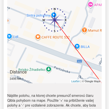
Distance
3495 km
| © Google Maps
Leaflet
Nájdite polohu, na ktorej chcete presunúť smerovú čiaru
Qibla pohybom na mape. Použite '+' na priblíženie vašej
polohy a '-' pre vzdialené zobrazenie. Ak chcete, aby bola