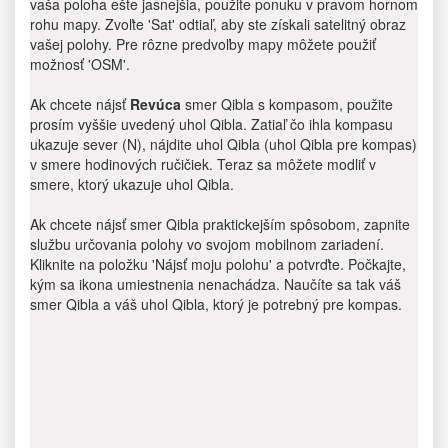
vaša poloha ešte jasnejšia, použite ponuku v pravom hornom
rohu mapy. Zvoľte 'Sat' odtiaľ, aby ste získali satelitný obraz
vašej polohy. Pre rôzne predvoľby mapy môžete použiť
možnosť 'OSM'.
Ak chcete nájsť
Revúca
smer Qibla s kompasom, použite
prosím vyššie uvedený uhol Qibla. Zatiaľ čo ihla kompasu
ukazuje sever (N), nájdite uhol Qibla (uhol Qibla pre kompas)
v smere hodinových ručičiek. Teraz sa môžete modliť v
smere, ktorý ukazuje uhol Qibla.
Ak chcete nájsť smer Qibla praktickejším spôsobom, zapnite
službu určovania polohy vo svojom mobilnom zariadení.
Kliknite na položku 'Nájsť moju polohu' a potvrďte. Počkajte,
kým sa ikona umiestnenia nenachádza. Naučíte sa tak váš
smer Qibla a váš uhol Qibla, ktorý je potrebný pre kompas.