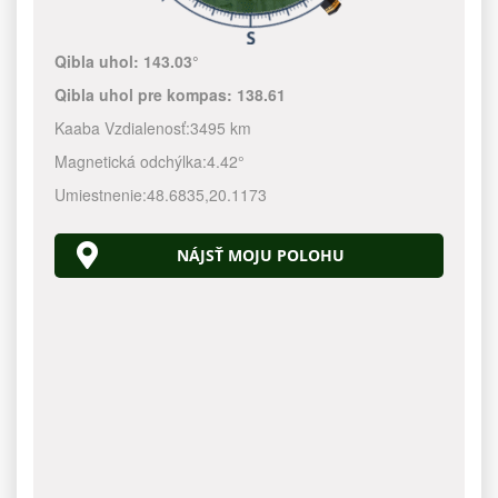
Qibla uhol:
143.03°
Qibla uhol pre kompas:
138.61
Kaaba Vzdialenosť:
3495 km
Magnetická odchýlka:
4.42°
Umiestnenie:
48.6835
,
20.1173
NÁJSŤ MOJU POLOHU