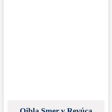
Qibla Smer v Revúca