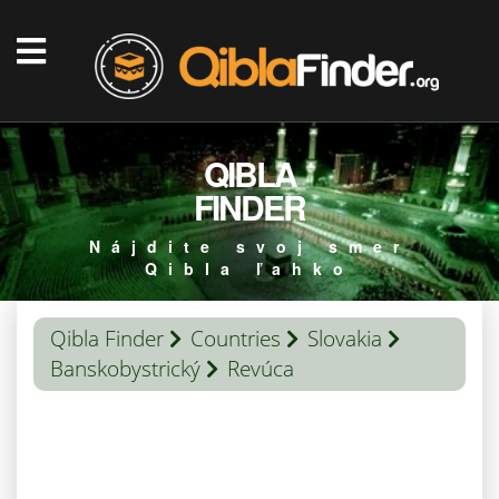
QIBLA
FINDER
Nájdite svoj smer
Qibla ľahko
Qibla Finder
Countries
Slovakia
Banskobystrický
Revúca