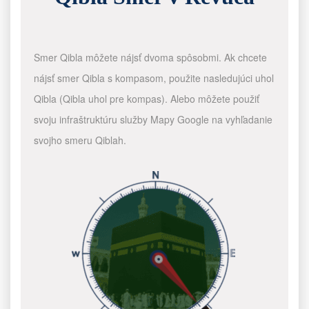
Smer Qibla môžete nájsť dvoma spôsobmi. Ak chcete
nájsť smer Qibla s kompasom, použite nasledujúci uhol
Qibla (Qibla uhol pre kompas). Alebo môžete použiť
svoju infraštruktúru služby Mapy Google na vyhľadanie
svojho smeru Qiblah.