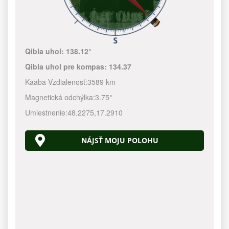
Qibla uhol:
138.12°
Qibla uhol pre kompas:
134.37
Kaaba Vzdialenosť:
3589 km
Magnetická odchýlka:
3.75°
Umiestnenie:
48.2275
,
17.2910
NÁJSŤ MOJU POLOHU