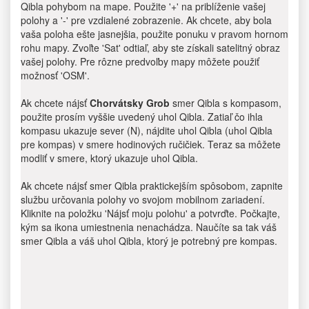
Qibla pohybom na mape. Použite '+' na priblíženie vašej
polohy a '-' pre vzdialené zobrazenie. Ak chcete, aby bola
vaša poloha ešte jasnejšia, použite ponuku v pravom hornom
rohu mapy. Zvoľte 'Sat' odtiaľ, aby ste získali satelitný obraz
vašej polohy. Pre rôzne predvoľby mapy môžete použiť
možnosť 'OSM'.
Ak chcete nájsť
Chorvátsky Grob
smer Qibla s kompasom,
použite prosím vyššie uvedený uhol Qibla. Zatiaľ čo ihla
kompasu ukazuje sever (N), nájdite uhol Qibla (uhol Qibla
pre kompas) v smere hodinových ručičiek. Teraz sa môžete
modliť v smere, ktorý ukazuje uhol Qibla.
Ak chcete nájsť smer Qibla praktickejším spôsobom, zapnite
službu určovania polohy vo svojom mobilnom zariadení.
Kliknite na položku 'Nájsť moju polohu' a potvrďte. Počkajte,
kým sa ikona umiestnenia nenachádza. Naučíte sa tak váš
smer Qibla a váš uhol Qibla, ktorý je potrebný pre kompas.