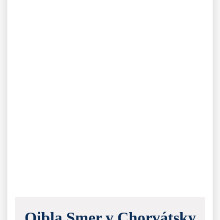
Qibla Smer v Chorvátsky