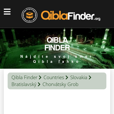
QIBLA
FINDER
Nájdite svoj smer
Qibla ľahko
Qibla Finder
Countries
Slovakia
Bratislavský
Chorvátsky Grob