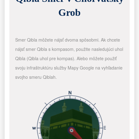
Grob
Smer Qibla môžete nájsť dvoma spôsobmi. Ak chcete
nájsť smer Qibla s kompasom, použite nasledujúci uhol
Qibla (Qibla uhol pre kompas). Alebo môžete použiť
svoju infraštruktúru služby Mapy Google na vyhľadanie
svojho smeru Qiblah.