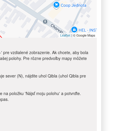
| © Google Maps
Leaflet
-' pre vzdialené zobrazenie. Ak chcete, aby bola
z vašej polohy. Pre rôzne predvoľby mapy môžete
 sever (N), nájdite uhol Qibla (uhol Qibla pre
e na položku 'Nájsť moju polohu' a potvrďte.
mpas.