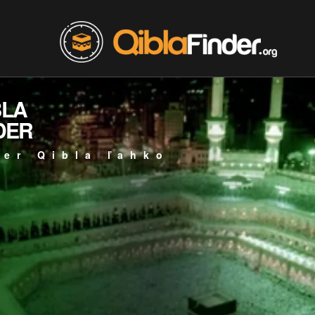
BLA
DER
mer Qibla ľahko