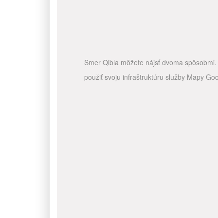
Smer Qibla môžete nájsť dvoma spôsobmi. A
použiť svoju infraštruktúru služby Mapy Go