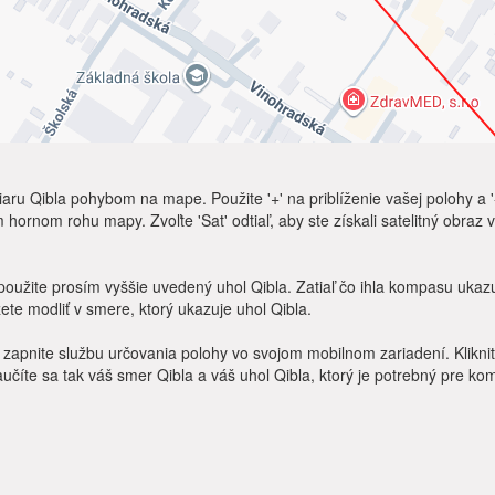
aru Qibla pohybom na mape. Použite '+' na priblíženie vašej polohy a '
 hornom rohu mapy. Zvoľte 'Sat' odtiaľ, aby ste získali satelitný obra
žite prosím vyššie uvedený uhol Qibla. Zatiaľ čo ihla kompasu ukazuje
te modliť v smere, ktorý ukazuje uhol Qibla.
zapnite službu určovania polohy vo svojom mobilnom zariadení. Kliknit
číte sa tak váš smer Qibla a váš uhol Qibla, ktorý je potrebný pre ko