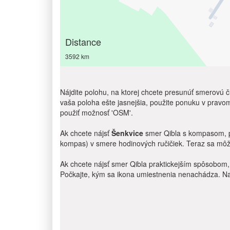
Distance
3592 km
Nájdite polohu, na ktorej chcete presunúť smerovú či
vaša poloha ešte jasnejšia, použite ponuku v pravom
použiť možnosť 'OSM'.
Ak chcete nájsť
Šenkvice
smer Qibla s kompasom, pou
kompas) v smere hodinových ručičiek. Teraz sa môže
Ak chcete nájsť smer Qibla praktickejším spôsobom, 
Počkajte, kým sa ikona umiestnenia nenachádza. Nau