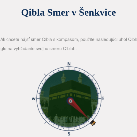
Qibla Smer v Šenkvice
k chcete nájsť smer Qibla s kompasom, použite nasledujúci uhol Qibl
ogle na vyhľadanie svojho smeru Qiblah.