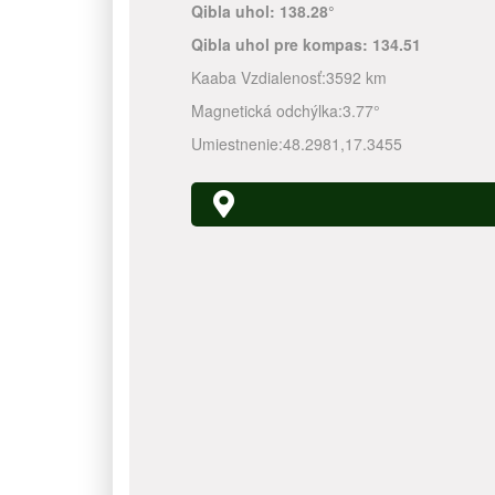
Qibla uhol:
138.28°
Qibla uhol pre kompas:
134.51
Kaaba Vzdialenosť:
3592 km
Magnetická odchýlka:
3.77°
Umiestnenie:
48.2981
,
17.3455