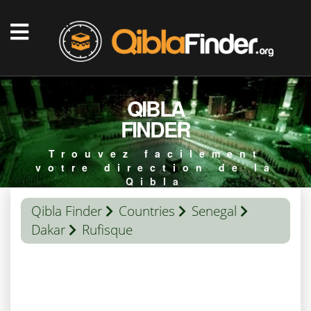
QIBLA
FINDER
Trouvez facilement
votre direction de la
Qibla
Qibla Finder
Countries
Senegal
Dakar
Rufisque