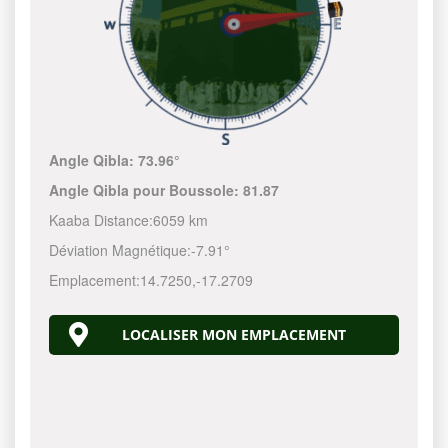
Angle Qibla:
73.96°
Angle Qibla pour Boussole:
81.87
Kaaba Distance:
6059 km
Déviation Magnétique:
-7.91°
Emplacement:
14.7250
,
-17.2709
LOCALISER MON EMPLACEMENT