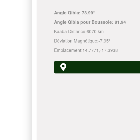
Angle Qibla:
73.99°
Angle Qibla pour Boussole:
81.94
Kaaba Distance:
6070 km
Déviation Magnétique:
-7.95°
Emplacement:
14.7771
,
-17.3938