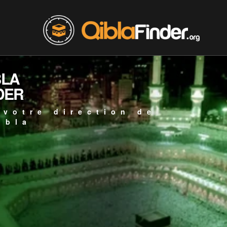
BLA
DER
 votre direction de
ibla