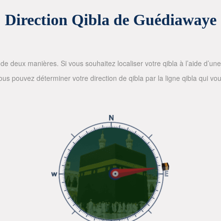
Direction Qibla de Guédiawaye
de deux manières. Si vous souhaitez localiser votre qibla à l’aide d’une bo
 pouvez déterminer votre direction de qibla par la ligne qibla qui vous