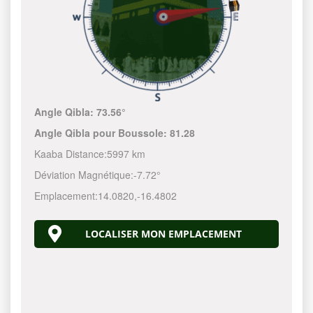
Angle Qibla:
73.56°
Angle Qibla pour Boussole:
81.28
Kaaba Distance:
5997 km
Déviation Magnétique:
-7.72°
Emplacement:
14.0820
,
-16.4802
LOCALISER MON EMPLACEMENT