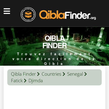
QIBLA
FINDER
Trouvez facilement
votre direction de la
Qibla
Qibla Finder
Countries
Senegal
Fatick
Djimda