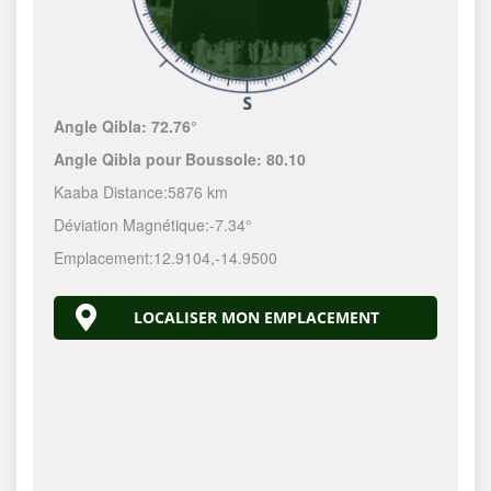
Angle Qibla:
72.76°
Angle Qibla pour Boussole:
80.10
Kaaba Distance:
5876 km
Déviation Magnétique:
-7.34°
Emplacement:
12.9104
,
-14.9500
LOCALISER MON EMPLACEMENT