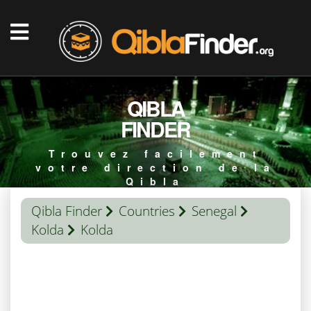
QIBLA
FINDER
Trouvez facilement
votre direction de la
Qibla
Qibla Finder
Countries
Senegal
Kolda
Kolda