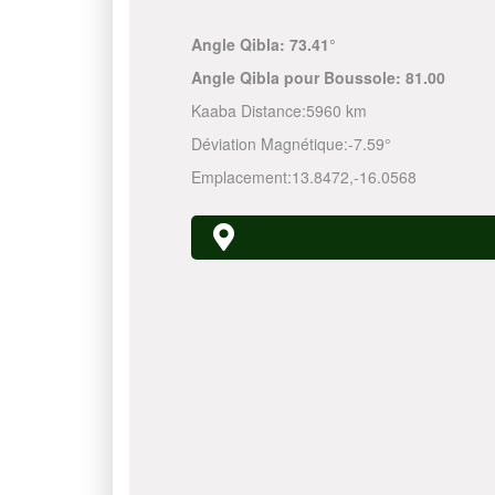
Angle Qibla:
73.41°
Angle Qibla pour Boussole:
81.00
Kaaba Distance:
5960 km
Déviation Magnétique:
-7.59°
Emplacement:
13.8472
,
-16.0568