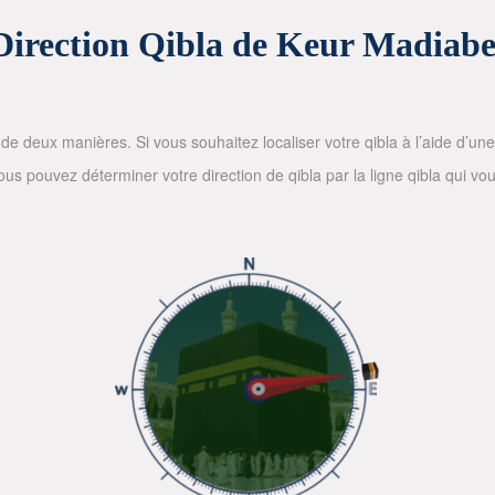
Direction Qibla de Keur Madiabe
de deux manières. Si vous souhaitez localiser votre qibla à l’aide d’une bo
 pouvez déterminer votre direction de qibla par la ligne qibla qui vous