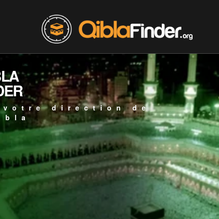
BLA
DER
 votre direction de
ibla