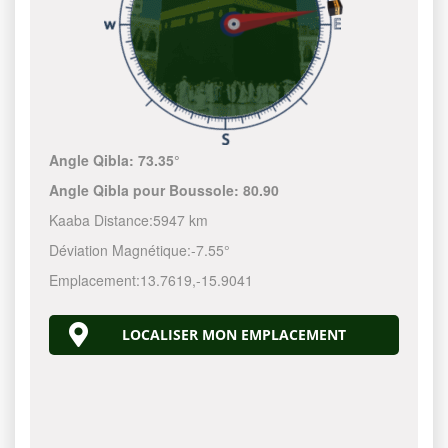
Angle Qibla:
73.35°
Angle Qibla pour Boussole:
80.90
Kaaba Distance:
5947 km
Déviation Magnétique:
-7.55°
Emplacement:
13.7619
,
-15.9041
LOCALISER MON EMPLACEMENT