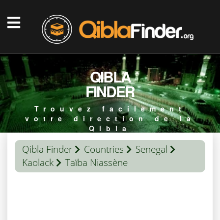
QIBLA
FINDER
Trouvez facilement
votre direction de la
Qibla
Qibla Finder
Countries
Senegal
Kaolack
Taïba Niassène