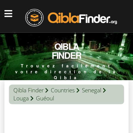
QIBLA
FINDER
Trouvez facilement
votre direction de la
Qibla
Qibla Finder
Countries
Senegal
Louga
Guéoul