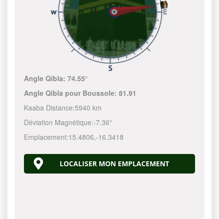
Angle Qibla:
74.55°
Angle Qibla pour Boussole:
81.91
Kaaba Distance:
5940 km
Déviation Magnétique:
-7.36°
Emplacement:
15.4806
,
-16.3418
LOCALISER MON EMPLACEMENT