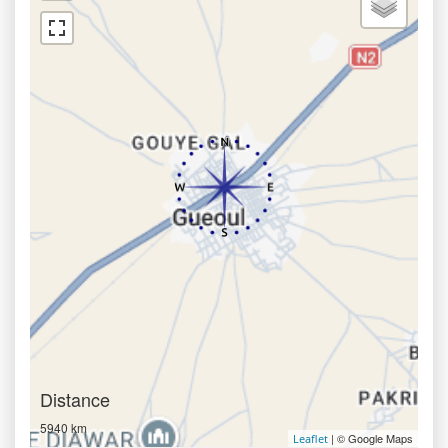
Distance
5940 km
| © Google Maps
Leaflet