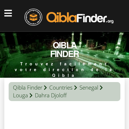
QIBLA
FINDER
Trouvez facilement
votre direction de la
Qibla
Qibla Finder
Countries
Senegal
Louga
Dahra Djoloff