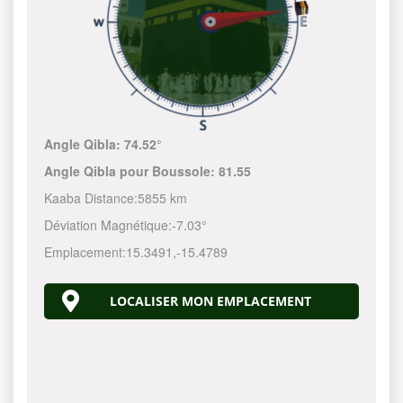
Angle Qibla:
74.52°
Angle Qibla pour Boussole:
81.55
Kaaba Distance:
5855 km
Déviation Magnétique:
-7.03°
Emplacement:
15.3491
,
-15.4789
LOCALISER MON EMPLACEMENT