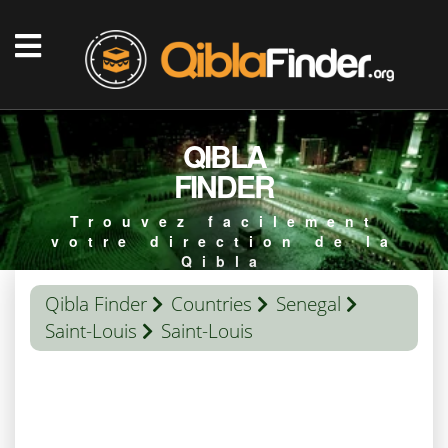
QIBLA
FINDER
Trouvez facilement
votre direction de la
Qibla
Qibla Finder
Countries
Senegal
Saint-Louis
Saint-Louis