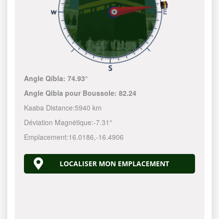
Angle Qibla:
74.93°
Angle Qibla pour Boussole:
82.24
Kaaba Distance:
5940 km
Déviation Magnétique:
-7.31°
Emplacement:
16.0186
,
-16.4906
LOCALISER MON EMPLACEMENT