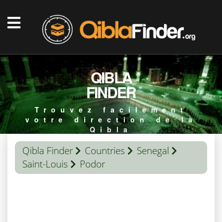
QIBLA
FINDER
Trouvez facilement
votre direction de la
Qibla
Qibla Finder
Countries
Senegal
Saint-Louis
Podor