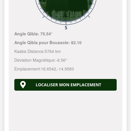
Angle Qibla:
75.54°
Angle Qibla pour Boussole:
82.10
Kaaba Distance:
5764 km
Déviation Magnétique:
-6.56°
Emplacement:
16.6542
,
-14.9583
LOCALISER MON EMPLACEMENT