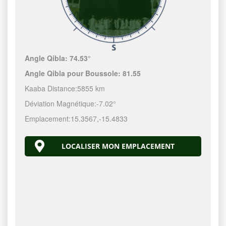
Angle Qibla:
74.53°
Angle Qibla pour Boussole:
81.55
Kaaba Distance:
5855 km
Déviation Magnétique:
-7.02°
Emplacement:
15.3567
,
-15.4833
LOCALISER MON EMPLACEMENT