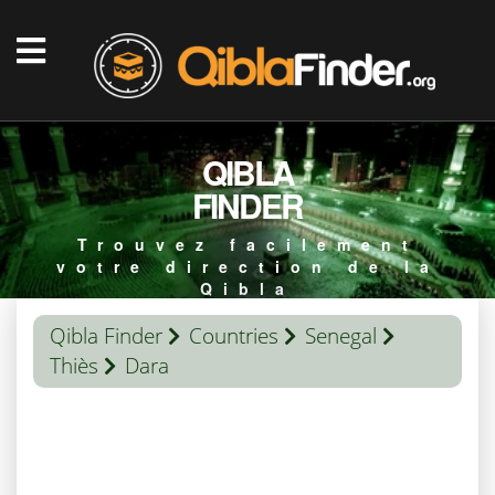
QIBLA
FINDER
Trouvez facilement
votre direction de la
Qibla
Qibla Finder
Countries
Senegal
Thiès
Dara