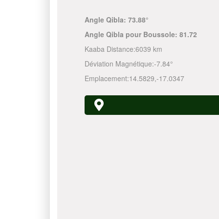
Angle Qibla:
73.88°
Angle Qibla pour Boussole:
81.72
Kaaba Distance:
6039 km
Déviation Magnétique:
-7.84°
Emplacement:
14.5829
,
-17.0347