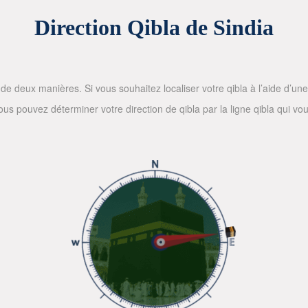
Direction Qibla de Sindia
de deux manières. Si vous souhaitez localiser votre qibla à l’aide d’une bo
 pouvez déterminer votre direction de qibla par la ligne qibla qui vous