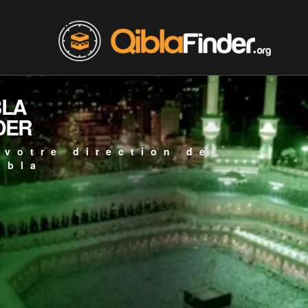
BLA
DER
 votre direction de
ibla