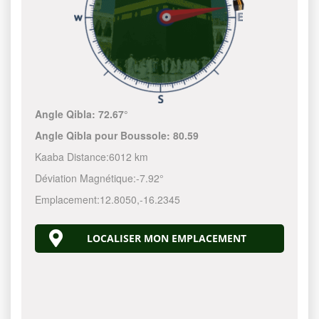
Angle Qibla:
72.67°
Angle Qibla pour Boussole:
80.59
Kaaba Distance:
6012 km
Déviation Magnétique:
-7.92°
Emplacement:
12.8050
,
-16.2345
LOCALISER MON EMPLACEMENT