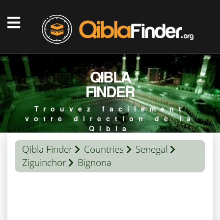
QIBLA
FINDER
Trouvez facilement
votre direction de la
Qibla
Qibla Finder
Countries
Senegal
Ziguinchor
Bignona