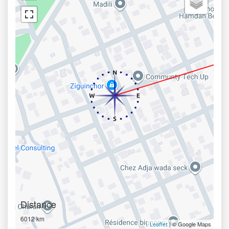
Distance
6012 km
| © Google Maps
Leaflet