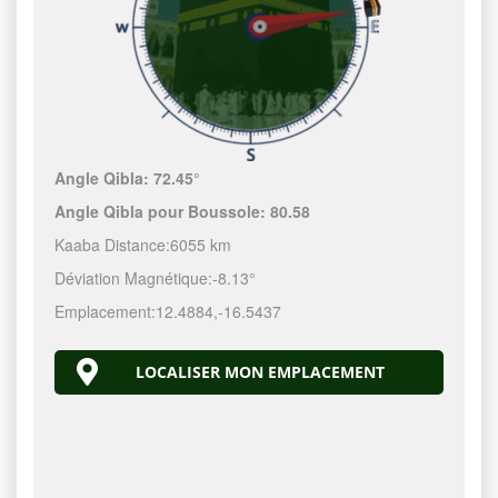
Angle Qibla:
72.45°
Angle Qibla pour Boussole:
80.58
Kaaba Distance:
6055 km
Déviation Magnétique:
-8.13°
Emplacement:
12.4884
,
-16.5437
LOCALISER MON EMPLACEMENT