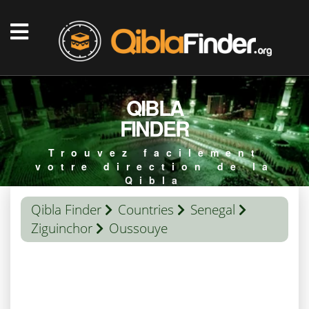
QIBLA
FINDER
Trouvez facilement
votre direction de la
Qibla
Qibla Finder
Countries
Senegal
Ziguinchor
Oussouye