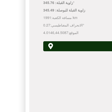
345.76°
زاوية القبلة:
زاوية القبلة للبوصلة:
345.49
1991 km
مسافة الكعبة:
0.27°
الانحراف المغناطيسي:
الموقع:
44.5087
,
4.0146