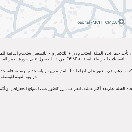
تأخذ خط اتجاه القبلة. استخدم زر '+' للتكبير و '-' للتصغير.استخدم القائمة 
أكثر وضوحًا. اختر 'Sat' من هنا للحصول على صورة القمر الصناعي لموقعك. يمكنك استخدام خيار 'OSM' لتفضيلات الخريطة المختلفة.
نت ترغب في العثور على اتجاه القبلة لمدينة تيييغلو باستخدام بوصلة، فاستخدم زاوية القبلة قدمت أعلاه. عند
(زاوية القبلة للبوصلة). الآن يمكنك أن تصلي في الاتجاه الذي تظهره زاوية القبلة.
 القبلة بطريقة أكثر عملية. انقر على زر 'العثور على الموقع الجغرافي' وتأكي