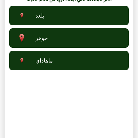
بلعد
جوهر
ماهاداي