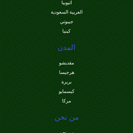
اثيوبيا
العربية السعودية
جيبوتي
كينيا
المدن
مقديشو
هرجيسا
بربرة
كيسمايو
مركا
من نحن
من نحن