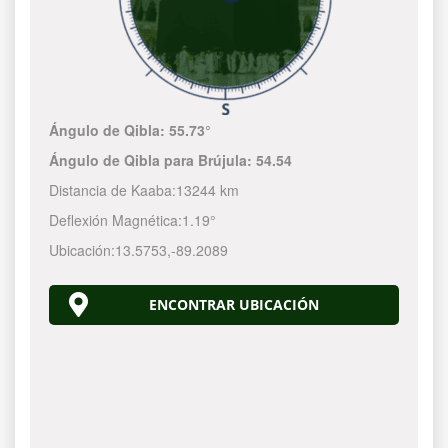
Ángulo de Qibla:
55.73°
Ángulo de Qibla para Brújula:
54.54
Distancia de Kaaba:
13244 km
Deflexión Magnética:
1.19°
Ubicación:
13.5753
,
-89.2089
ENCONTRAR UBICACIÓN