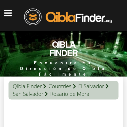
QIBLA
FINDER
Encuentra tu
Dirección de Qibla
Fácilmente
Qibla Finder
Countries
El Salvador
San Salvador
Rosario de Mora