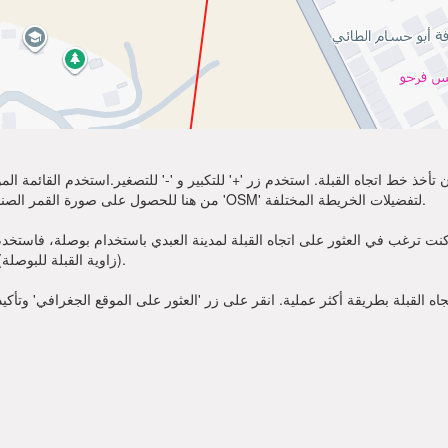
تأخذ خط اتجاه القبلة. استخدم زر '+' للتكبير و '-' للتصغير.استخدم القائمة 
أكثر وضوحًا. اختر 'Sat' من هنا للحصول على صورة القمر الصناعي لموقعك. يمكنك استخدام خيار 'OSM' لتفضيلات الخريطة المختلفة.
نت ترغب في العثور على اتجاه القبلة لمدينة العبدي باستخدام بوصلة، فاستخدم زاوية القبلة قدمت أعلاه. عندم
(زاوية القبلة للبوصلة). الآن يمكنك أن تصلي في الاتجاه الذي تظهره زاوية القبلة.
 القبلة بطريقة أكثر عملية. انقر على زر 'العثور على الموقع الجغرافي' وتأكي