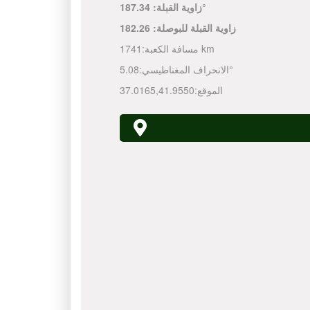
187.34°
زاوية القبلة:
زاوية القبلة للبوصلة:
182.26
1741 km
مسافة الكعبة:
5.08°
الانحراف المغناطيسي:
الموقع:
41.9550
,
37.0165