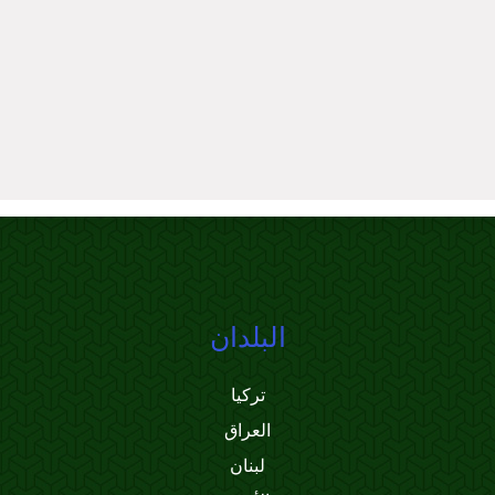
البلدان
تركيا
العراق
لبنان