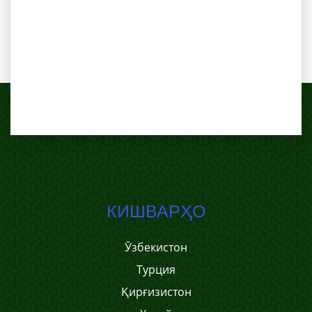
КИШВАРҲО
Ӯзбекистон
Турция
Қирғизистон