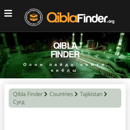
QIBLA
FINDER
Осон пайдо самти
киблы
Qibla Finder
Countries
Tajikistan
Суғд