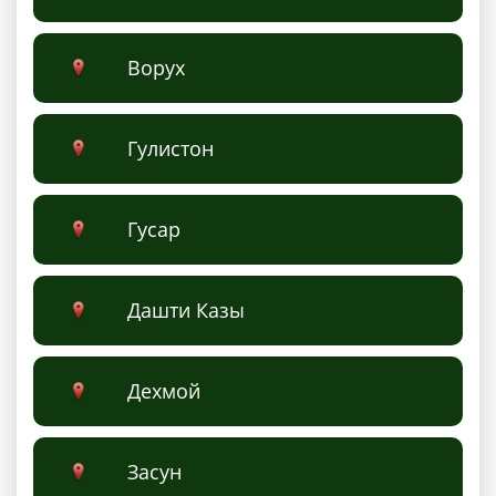
Ворух
Гулистон
Гусар
Дашти Казы
Дехмой
Засун