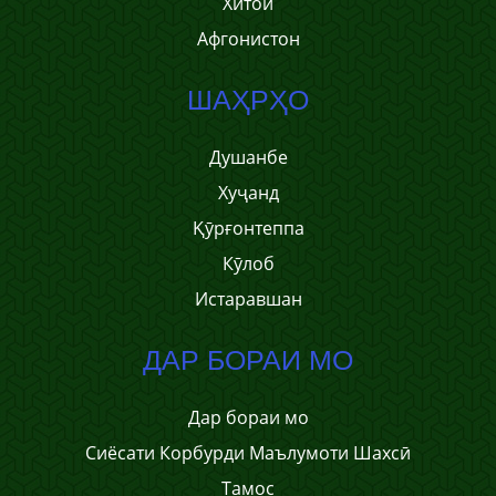
Хитой
Афгонистон
ШАҲРҲО
Душанбе
Хуҷанд
Қӯрғонтеппа
Кӯлоб
Истаравшан
ДАР БОРАИ МО
Дар бораи мо
Сиёсати Корбурди Маълумоти Шахсӣ
Тамос