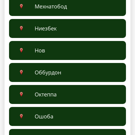
Мехнатобод
Ниезбек
Нов
Оббурдон
Октеппа
Ошоба