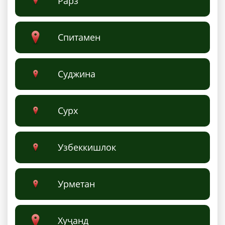
Рарз
Спитамен
Суджина
Сурх
Узбеккишлок
Урмeтан
Хуҷанд