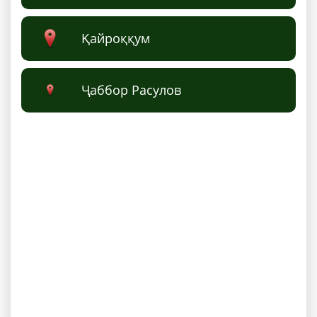
Қайроққум
Ҷаббор Расулов