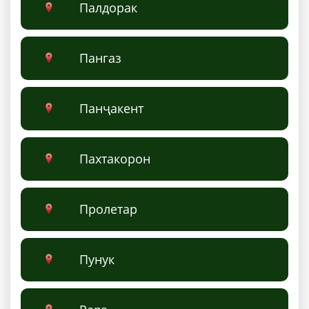
Палдорак
Пангаз
Панҷакент
Пахтакорон
Пролетар
Пунук