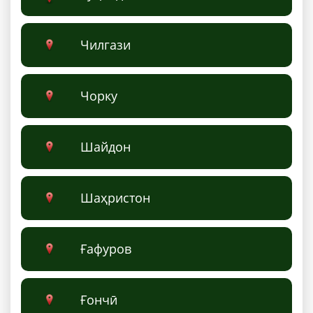
Чилгази
Чорку
Шайдон
Шаҳристон
Ғафуров
Ғончӣ