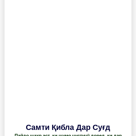
Самти Қибла Дар Суғд
Пайдо шаҳр аст, ки шумо ҷустуҷӯ доред, ки дар