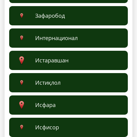
Зафаробод
Интернационал
Истаравшан
Истиқлол
Исфара
Исфисор