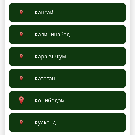
Кaнсaй
Калининабад
Каракчикум
Катаган
Конибодом
Кулканд