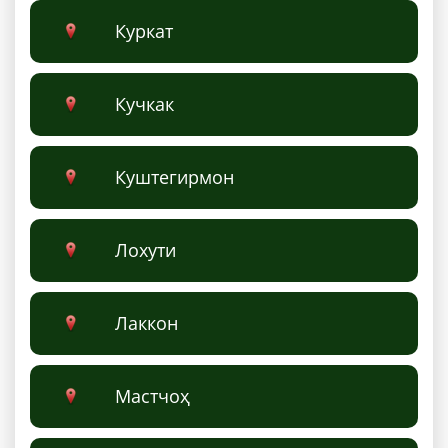
Куркат
Кучкак
Куштегирмон
Лoхути
Лаккон
Мастчоҳ