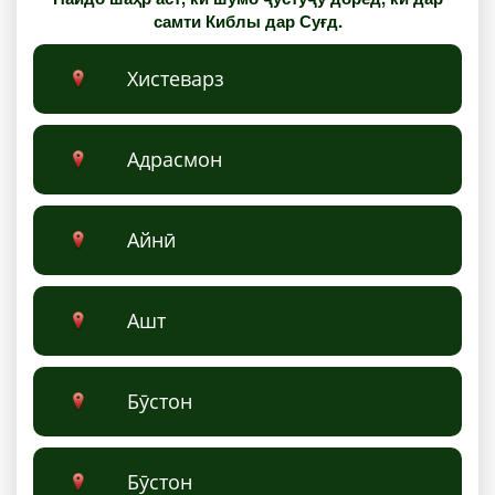
самти Киблы дар Суғд.
Xистеварз
Адрасмoн
Айнӣ
Ашт
Бӯстон
Бӯстон