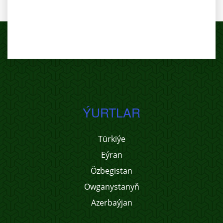
ÝURTLAR
Türkiýe
Eýran
Özbegistan
Owganystanyň
Azerbaýjan