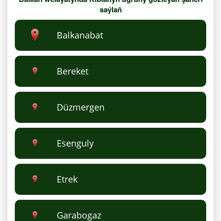
saýlaň
Balkanabat
Bereket
Düzmergen
Esenguly
Etrek
Garabogaz