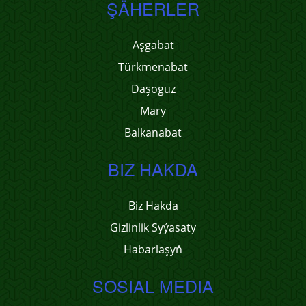
ŞÄHERLER
Aşgabat
Türkmenabat
Daşoguz
Mary
Balkanabat
BIZ HAKDA
Biz Hakda
Gizlinlik Syýasaty
Habarlaşyň
SOSIAL MEDIA