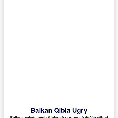
Balkan Qibla Ugry
Balkan welaýatynda Kiblanyň ugruny gözleýän şäheri