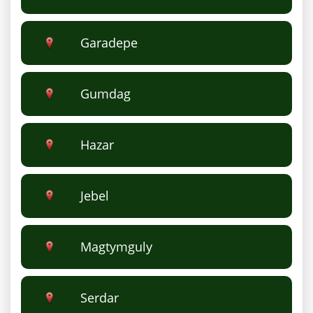
Garadepe
Gumdag
Hazar
Jebel
Magtymguly
Serdar