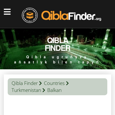
QIBLA
FINDER
Qibla ugruňyzy
aňsatlyk bilen tapyň
Qibla Finder
Countries
Turkmenistan
Balkan