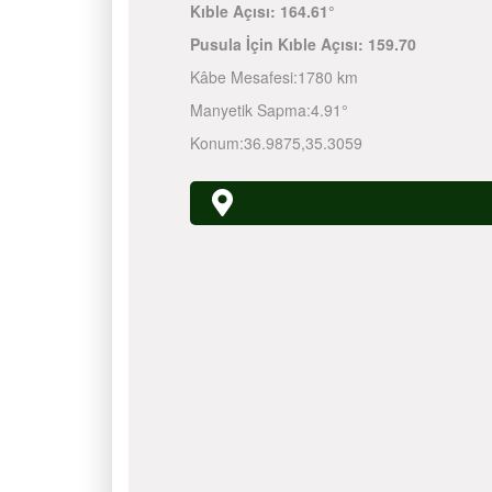
Kıble Açısı:
164.61°
Pusula İçin Kıble Açısı:
159.70
Kâbe Mesafesi:
1780 km
Manyetik Sapma:
4.91°
Konum:
36.9875
,
35.3059