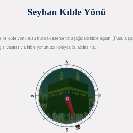
Seyhan Kıble Yönü
la ile kıble yönünüzü bulmak isterseniz aşağıdaki kıble açısını (Pusula içi
gisi vasıtasıyla kıble yönünüzü kolayca bulabilirsiniz.