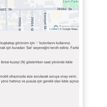
| © Google Maps
Leaflet
uşbakışı görünüm için '-' butonlarını kullanınız.
için buradan 'Sat' seçeneğini tercih ediniz. Farklı
a ibresi kuzeyi (N) gösterirken saat yönünde kıble
mobil cihazınızda size sorulacak soruya onay verin.
 hattınızı ve pusula için gerekli olan kıble açınızı