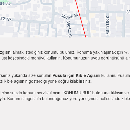
zgisini almak istediğiniz konumu bulunuz. Konuma yakınlaşmak için '+', k
 üst köşesindeki menüyü kullanın. Konumunuzun uydu görüntüsünü almak 
erseniz yukarıda size sunulan
Pusula için Kıble Açısı
nı kullanın. Pusul
zı kıble açısının gösterdiği yöne doğru kılabilirsiniz.
l cihazınızda konum servisini açın. 'KONUMU BUL' butonuna tıklayın ve 
. Konum simgesinin bulunduğunuz yere yerleşmesi neticesinde kıble yönü