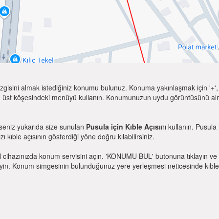
zgisini almak istediğiniz konumu bulunuz. Konuma yakınlaşmak için '+', k
 üst köşesindeki menüyü kullanın. Konumunuzun uydu görüntüsünü almak 
rseniz yukarıda size sunulan
Pusula için Kıble Açısı
nı kullanın. Pusula
zı kıble açısının gösterdiği yöne doğru kılabilirsiniz.
l cihazınızda konum servisini açın. 'KONUMU BUL' butonuna tıklayın ve 
. Konum simgesinin bulunduğunuz yere yerleşmesi neticesinde kıble yönü