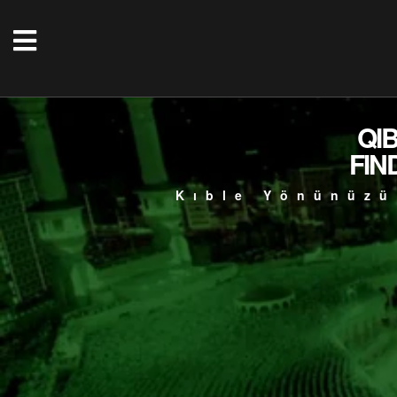
QI
FIN
Kıble Yönünüzü