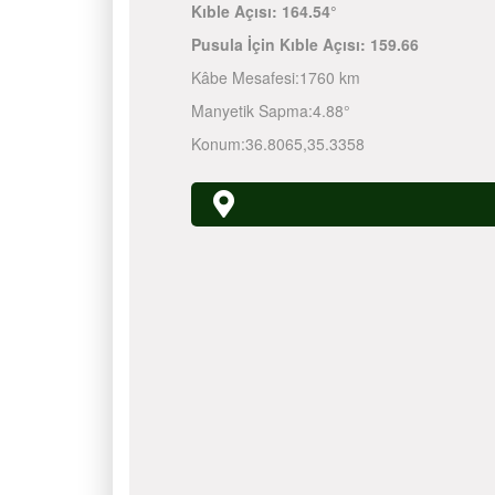
Kıble Açısı:
164.54°
Pusula İçin Kıble Açısı:
159.66
Kâbe Mesafesi:
1760 km
Manyetik Sapma:
4.88°
Konum:
36.8065
,
35.3358