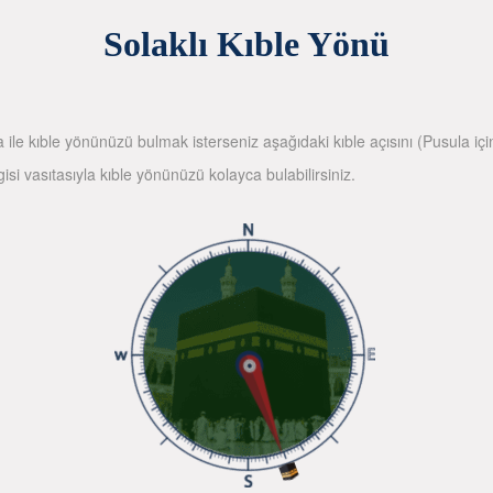
Solaklı Kıble Yönü
la ile kıble yönünüzü bulmak isterseniz aşağıdaki kıble açısını (Pusula içi
gisi vasıtasıyla kıble yönünüzü kolayca bulabilirsiniz.