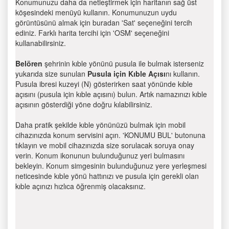
Konumunuzu daha da netleştirmek için haritanın sağ üst
köşesindeki menüyü kullanın. Konumunuzun uydu
görüntüsünü almak için buradan 'Sat' seçeneğini tercih
ediniz. Farklı harita tercihi için 'OSM' seçeneğini
kullanabilirsiniz.
Belören
şehrinin kıble yönünü pusula ile bulmak isterseniz
yukarıda size sunulan
Pusula için Kıble Açısı
nı kullanın.
Pusula ibresi kuzeyi (N) gösterirken saat yönünde kıble
açısını (pusula için kıble açısını) bulun. Artık namazınızı kıble
açısının gösterdiği yöne doğru kılabilirsiniz.
Daha pratik şekilde kıble yönünüzü bulmak için mobil
cihazınızda konum servisini açın. 'KONUMU BUL' butonuna
tıklayın ve mobil cihazınızda size sorulacak soruya onay
verin. Konum ikonunun bulunduğunuz yeri bulmasını
bekleyin. Konum simgesinin bulunduğunuz yere yerleşmesi
neticesinde kıble yönü hattınızı ve pusula için gerekli olan
kıble açınızı hızlıca öğrenmiş olacaksınız.