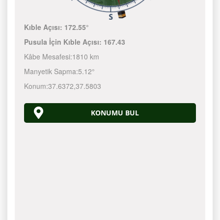
Kıble Açısı:
172.55°
Pusula İçin Kıble Açısı:
167.43
Kâbe Mesafesi:
1810 km
Manyetik Sapma:
5.12°
Konum:
37.6372
,
37.5803
KONUMU BUL