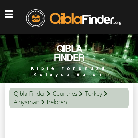
QIBLA
FINDER
Kıble Yönünüzü
Kolayca Bulun
Qibla Finder
Countries
Turkey
Adıyaman
Belören