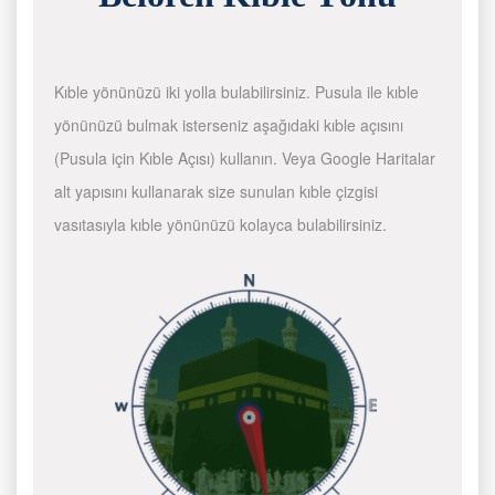
Kıble yönünüzü iki yolla bulabilirsiniz. Pusula ile kıble
yönünüzü bulmak isterseniz aşağıdaki kıble açısını
(Pusula için Kıble Açısı) kullanın. Veya Google Haritalar
alt yapısını kullanarak size sunulan kıble çizgisi
vasıtasıyla kıble yönünüzü kolayca bulabilirsiniz.