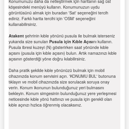
Konumunuzu daha da netleştirmek için haritanın sağ üst
köşesindeki menüyü kullanın. Konumunuzun uydu
görüntüsünü almak için buradan 'Sat' seçeneğini tercih
ediniz. Farklı harita tercihi için 'OSM' seçeneğini
kullanabilirsiniz.
Atakent
şehrinin kıble yönünü pusula ile bulmak isterseniz
yukarıda size sunulan
Pusula için Kıble Açısı
nı kullanın.
Pusula ibresi kuzeyi (N) gösterirken saat yönünde kıble
açısını (pusula için kıble açısını) bulun. Artık namazınızı kıble
açısının gösterdiği yöne doğru kılabilirsiniz.
Daha pratik şekilde kıble yönünüzü bulmak için mobil
cihazınızda konum servisini açın. 'KONUMU BUL' butonuna
tıklayın ve mobil cihazınızda size sorulacak soruya onay
verin. Konum ikonunun bulunduğunuz yeri bulmasını
bekleyin. Konum simgesinin bulunduğunuz yere yerleşmesi
neticesinde kıble yönü hattınızı ve pusula için gerekli olan
kıble açınızı hızlıca öğrenmiş olacaksınız.