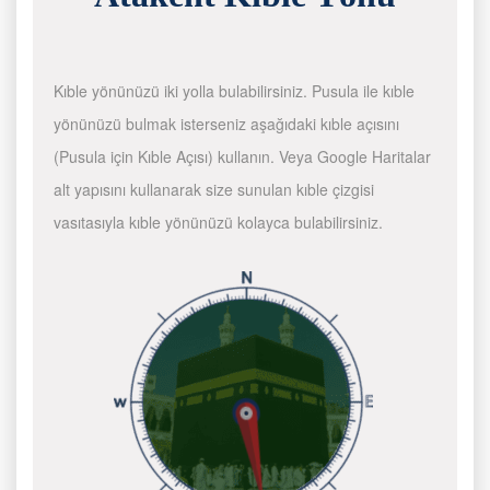
Kıble yönünüzü iki yolla bulabilirsiniz. Pusula ile kıble
yönünüzü bulmak isterseniz aşağıdaki kıble açısını
(Pusula için Kıble Açısı) kullanın. Veya Google Haritalar
alt yapısını kullanarak size sunulan kıble çizgisi
vasıtasıyla kıble yönünüzü kolayca bulabilirsiniz.