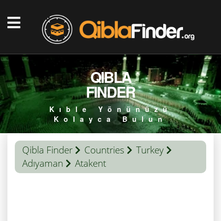
QIBLA
FINDER
Kıble Yönünüzü
Kolayca Bulun
Qibla Finder
Countries
Turkey
Adıyaman
Atakent