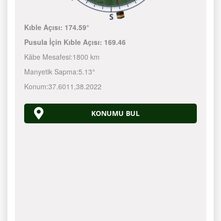
Kıble Açısı:
174.59°
Pusula İçin Kıble Açısı:
169.46
Kâbe Mesafesi:
1800 km
Manyetik Sapma:
5.13°
Konum:
37.6011
,
38.2022
KONUMU BUL