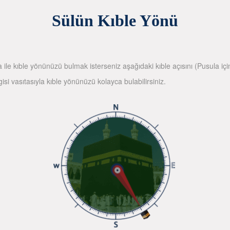
Sülün Kıble Yönü
la ile kıble yönünüzü bulmak isterseniz aşağıdaki kıble açısını (Pusula içi
gisi vasıtasıyla kıble yönünüzü kolayca bulabilirsiniz.