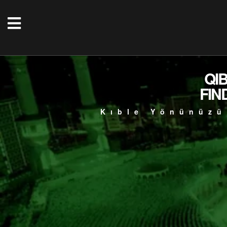
QI
FIN
Kıble Yönünüzü