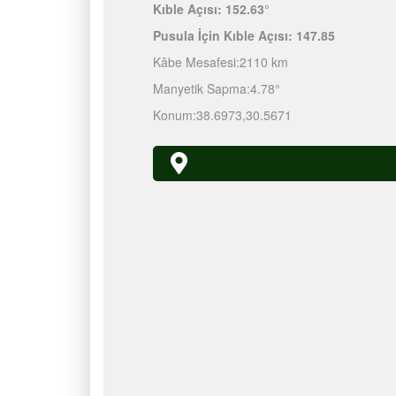
Kıble Açısı:
152.63°
Pusula İçin Kıble Açısı:
147.85
Kâbe Mesafesi:
2110 km
Manyetik Sapma:
4.78°
Konum:
38.6973
,
30.5671