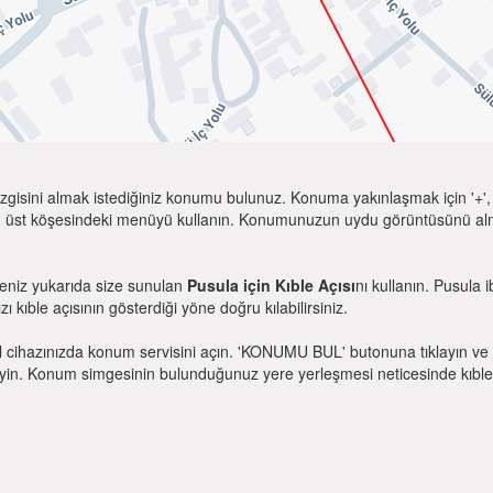
zgisini almak istediğiniz konumu bulunuz. Konuma yakınlaşmak için '+', k
 üst köşesindeki menüyü kullanın. Konumunuzun uydu görüntüsünü almak 
seniz yukarıda size sunulan
Pusula için Kıble Açısı
nı kullanın. Pusula 
zı kıble açısının gösterdiği yöne doğru kılabilirsiniz.
l cihazınızda konum servisini açın. 'KONUMU BUL' butonuna tıklayın ve 
. Konum simgesinin bulunduğunuz yere yerleşmesi neticesinde kıble yönü