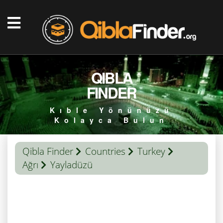
QIBLA
FINDER
Kıble Yönünüzü
Kolayca Bulun
Qibla Finder
Countries
Turkey
Ağrı
Yayladüzü