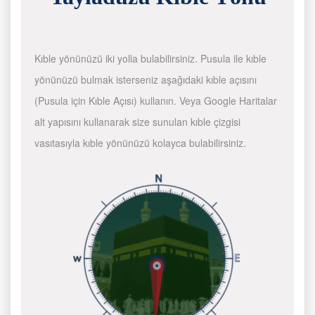
Kıble yönünüzü iki yolla bulabilirsiniz. Pusula ile kıble
yönünüzü bulmak isterseniz aşağıdaki kıble açısını
(Pusula için Kıble Açısı) kullanın. Veya Google Haritalar
alt yapısını kullanarak size sunulan kıble çizgisi
vasıtasıyla kıble yönünüzü kolayca bulabilirsiniz.