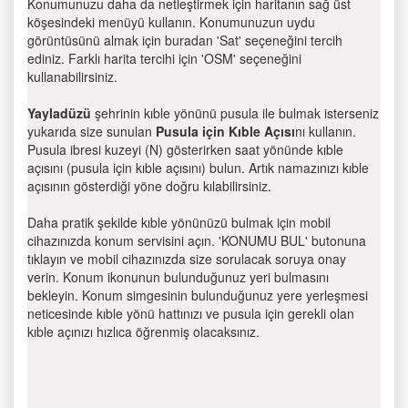
Konumunuzu daha da netleştirmek için haritanın sağ üst
köşesindeki menüyü kullanın. Konumunuzun uydu
görüntüsünü almak için buradan 'Sat' seçeneğini tercih
ediniz. Farklı harita tercihi için 'OSM' seçeneğini
kullanabilirsiniz.
Yayladüzü
şehrinin kıble yönünü pusula ile bulmak isterseniz
yukarıda size sunulan
Pusula için Kıble Açısı
nı kullanın.
Pusula ibresi kuzeyi (N) gösterirken saat yönünde kıble
açısını (pusula için kıble açısını) bulun. Artık namazınızı kıble
açısının gösterdiği yöne doğru kılabilirsiniz.
Daha pratik şekilde kıble yönünüzü bulmak için mobil
cihazınızda konum servisini açın. 'KONUMU BUL' butonuna
tıklayın ve mobil cihazınızda size sorulacak soruya onay
verin. Konum ikonunun bulunduğunuz yeri bulmasını
bekleyin. Konum simgesinin bulunduğunuz yere yerleşmesi
neticesinde kıble yönü hattınızı ve pusula için gerekli olan
kıble açınızı hızlıca öğrenmiş olacaksınız.