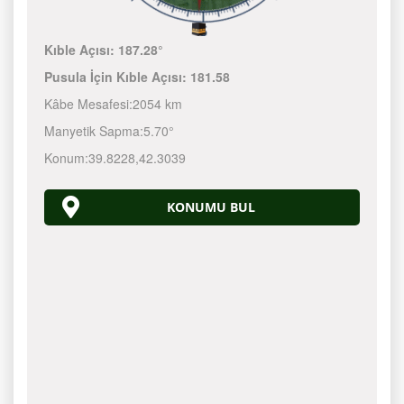
Kıble Açısı:
187.28°
Pusula İçin Kıble Açısı:
181.58
Kâbe Mesafesi:
2054 km
Manyetik Sapma:
5.70°
Konum:
39.8228
,
42.3039
KONUMU BUL