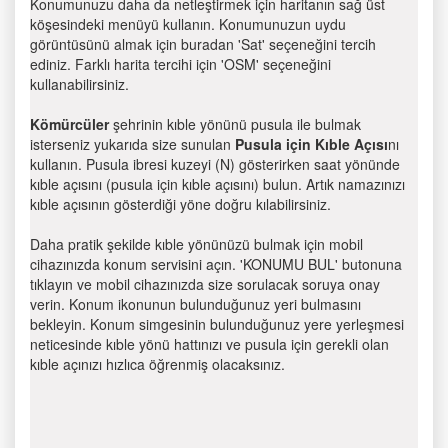
Konumunuzu daha da netleştirmek için haritanın sağ üst
köşesindeki menüyü kullanın. Konumunuzun uydu
görüntüsünü almak için buradan 'Sat' seçeneğini tercih
ediniz. Farklı harita tercihi için 'OSM' seçeneğini
kullanabilirsiniz.
Kömürcüler
şehrinin kıble yönünü pusula ile bulmak
isterseniz yukarıda size sunulan
Pusula için Kıble Açısı
nı
kullanın. Pusula ibresi kuzeyi (N) gösterirken saat yönünde
kıble açısını (pusula için kıble açısını) bulun. Artık namazınızı
kıble açısının gösterdiği yöne doğru kılabilirsiniz.
Daha pratik şekilde kıble yönünüzü bulmak için mobil
cihazınızda konum servisini açın. 'KONUMU BUL' butonuna
tıklayın ve mobil cihazınızda size sorulacak soruya onay
verin. Konum ikonunun bulunduğunuz yeri bulmasını
bekleyin. Konum simgesinin bulunduğunuz yere yerleşmesi
neticesinde kıble yönü hattınızı ve pusula için gerekli olan
kıble açınızı hızlıca öğrenmiş olacaksınız.