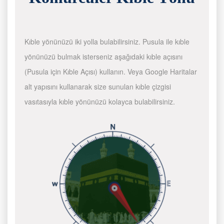
Kıble yönünüzü iki yolla bulabilirsiniz. Pusula ile kıble
yönünüzü bulmak isterseniz aşağıdaki kıble açısını
(Pusula için Kıble Açısı) kullanın. Veya Google Haritalar
alt yapısını kullanarak size sunulan kıble çizgisi
vasıtasıyla kıble yönünüzü kolayca bulabilirsiniz.