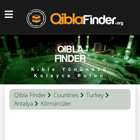
QIBLA
FINDER
Kıble Yönünüzü
Kolayca Bulun
Qibla Finder
Countries
Turkey
Antalya
Kömürcüler