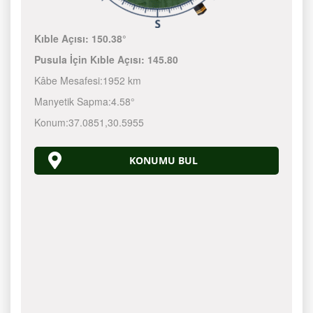
Kıble Açısı:
150.38°
Pusula İçin Kıble Açısı:
145.80
Kâbe Mesafesi:
1952 km
Manyetik Sapma:
4.58°
Konum:
37.0851
,
30.5955
KONUMU BUL