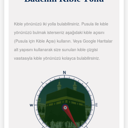
Kıble yönünüzü iki yolla bulabilirsiniz. Pusula ile kıble
yönünüzü bulmak isterseniz aşağıdaki kıble açısını
(Pusula için Kıble Açısı) kullanın. Veya Google Haritalar
alt yapısını kullanarak size sunulan kıble çizgisi
vasıtasıyla kıble yönünüzü kolayca bulabilirsiniz.