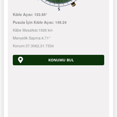
Kıble Açısı:
153.95°
Pusula İçin Kıble Açısı:
149.24
Kâbe Mesafesi:
1926 km
Manyetik Sapma:
4.71°
Konum:
37.3062
,
31.7334
KONUMU BUL