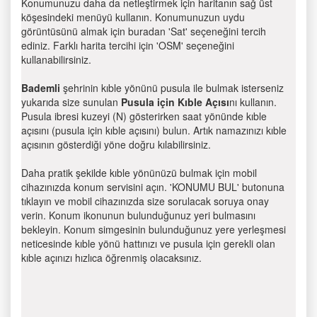
Konumunuzu daha da netleştirmek için haritanın sağ üst
köşesindeki menüyü kullanın. Konumunuzun uydu
görüntüsünü almak için buradan 'Sat' seçeneğini tercih
ediniz. Farklı harita tercihi için 'OSM' seçeneğini
kullanabilirsiniz.
Bademli
şehrinin kıble yönünü pusula ile bulmak isterseniz
yukarıda size sunulan
Pusula için Kıble Açısı
nı kullanın.
Pusula ibresi kuzeyi (N) gösterirken saat yönünde kıble
açısını (pusula için kıble açısını) bulun. Artık namazınızı kıble
açısının gösterdiği yöne doğru kılabilirsiniz.
Daha pratik şekilde kıble yönünüzü bulmak için mobil
cihazınızda konum servisini açın. 'KONUMU BUL' butonuna
tıklayın ve mobil cihazınızda size sorulacak soruya onay
verin. Konum ikonunun bulunduğunuz yeri bulmasını
bekleyin. Konum simgesinin bulunduğunuz yere yerleşmesi
neticesinde kıble yönü hattınızı ve pusula için gerekli olan
kıble açınızı hızlıca öğrenmiş olacaksınız.