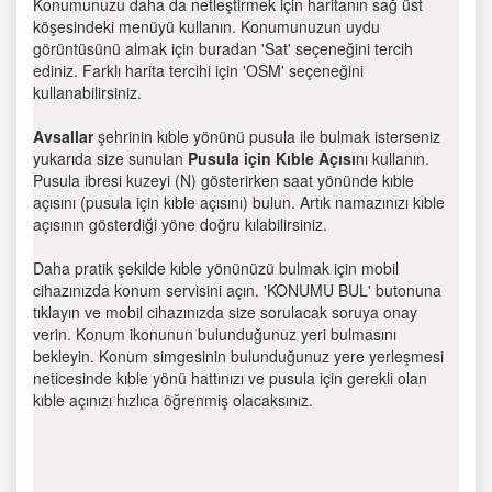
Konumunuzu daha da netleştirmek için haritanın sağ üst
köşesindeki menüyü kullanın. Konumunuzun uydu
görüntüsünü almak için buradan 'Sat' seçeneğini tercih
ediniz. Farklı harita tercihi için 'OSM' seçeneğini
kullanabilirsiniz.
Avsallar
şehrinin kıble yönünü pusula ile bulmak isterseniz
yukarıda size sunulan
Pusula için Kıble Açısı
nı kullanın.
Pusula ibresi kuzeyi (N) gösterirken saat yönünde kıble
açısını (pusula için kıble açısını) bulun. Artık namazınızı kıble
açısının gösterdiği yöne doğru kılabilirsiniz.
Daha pratik şekilde kıble yönünüzü bulmak için mobil
cihazınızda konum servisini açın. 'KONUMU BUL' butonuna
tıklayın ve mobil cihazınızda size sorulacak soruya onay
verin. Konum ikonunun bulunduğunuz yeri bulmasını
bekleyin. Konum simgesinin bulunduğunuz yere yerleşmesi
neticesinde kıble yönü hattınızı ve pusula için gerekli olan
kıble açınızı hızlıca öğrenmiş olacaksınız.