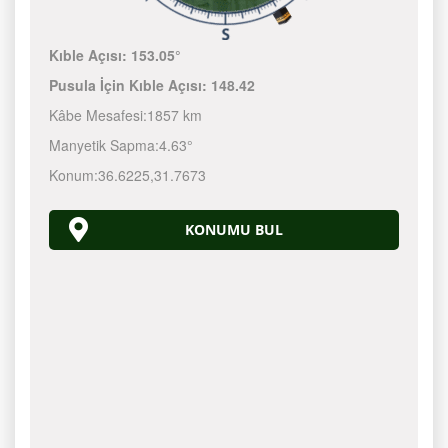
Kıble Açısı:
153.05°
Pusula İçin Kıble Açısı:
148.42
Kâbe Mesafesi:
1857 km
Manyetik Sapma:
4.63°
Konum:
36.6225
,
31.7673
KONUMU BUL