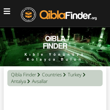
QIBLA
FINDER
Kıble Yönünüzü
Kolayca Bulun
Qibla Finder
Countries
Turkey
Antalya
Avsallar