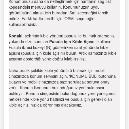
Konumunuzu daha da netleştirmek için haritanın sağ üst
köşesindeki menüyü kullanın. Konumunuzun uydu
görüntüsünü almak için buradan 'Sat' seçeneğini tercih
ediniz. Farklı harita tercihi için 'OSM' seçeneğini
kullanabilirsiniz.
Konaklı
şehrinin kıble yönünü pusula ile bulmak isterseniz
yukarıda size sunulan
Pusula için Kıble Açısı
nı kullanın.
Pusula ibresi kuzeyi (N) gösterirken saat yönünde kıble
açısını (pusula için kıble açısını) bulun. Artık namazınızı kıble
açısının gösterdiği yöne doğru kılabilirsiniz.
Daha pratik şekilde kıble yönünüzü bulmak için mobil
cihazınızda konum servisini açın. 'KONUMU BUL' butonuna
tıklayın ve mobil cihazınızda size sorulacak soruya onay
verin. Konum ikonunun bulunduğunuz yeri bulmasını
bekleyin. Konum simgesinin bulunduğunuz yere yerleşmesi
neticesinde kıble yönü hattınızı ve pusula için gerekli olan
kıble açınızı hızlıca öğrenmiş olacaksınız.