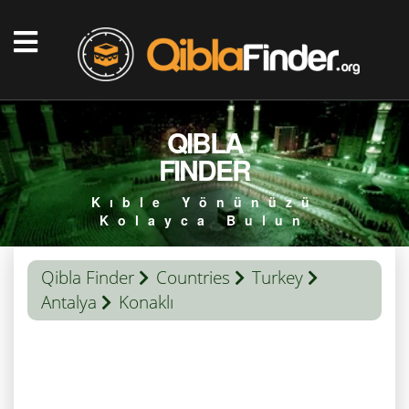
QIBLA
FINDER
Kıble Yönünüzü
Kolayca Bulun
Qibla Finder
Countries
Turkey
Antalya
Konaklı