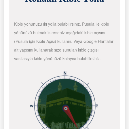
Kıble yönünüzü iki yolla bulabilirsiniz. Pusula ile kıble
yönünüzü bulmak isterseniz aşağıdaki kıble açısını
(Pusula için Kıble Açısı) kullanın. Veya Google Haritalar
alt yapısını kullanarak size sunulan kıble çizgisi
vasıtasıyla kıble yönünüzü kolayca bulabilirsiniz.