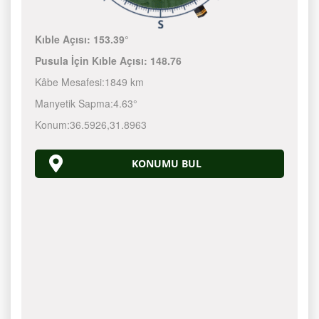
Kıble Açısı:
153.39°
Pusula İçin Kıble Açısı:
148.76
Kâbe Mesafesi:
1849 km
Manyetik Sapma:
4.63°
Konum:
36.5926
,
31.8963
KONUMU BUL