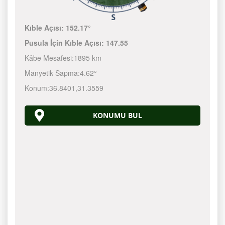
Kıble Açısı:
152.17°
Pusula İçin Kıble Açısı:
147.55
Kâbe Mesafesi:
1895 km
Manyetik Sapma:
4.62°
Konum:
36.8401
,
31.3559
KONUMU BUL