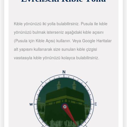
Kıble yönünüzü iki yolla bulabilirsiniz. Pusula ile kıble
yönünüzü bulmak isterseniz aşağıdaki kıble açısını
(Pusula için Kıble Açısı) kullanın. Veya Google Haritalar
alt yapısını kullanarak size sunulan kıble çizgisi
vasıtasıyla kıble yönünüzü kolayca bulabilirsiniz.