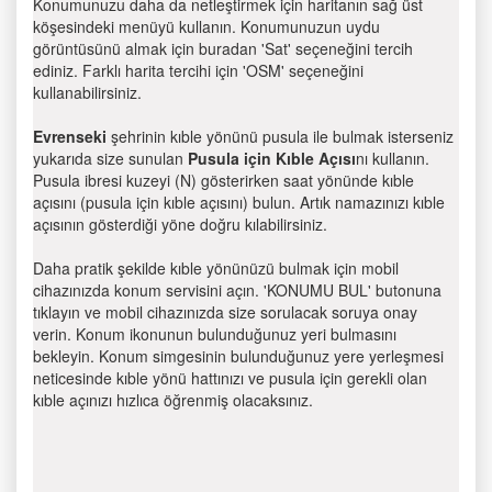
Konumunuzu daha da netleştirmek için haritanın sağ üst
köşesindeki menüyü kullanın. Konumunuzun uydu
görüntüsünü almak için buradan 'Sat' seçeneğini tercih
ediniz. Farklı harita tercihi için 'OSM' seçeneğini
kullanabilirsiniz.
Evrenseki
şehrinin kıble yönünü pusula ile bulmak isterseniz
yukarıda size sunulan
Pusula için Kıble Açısı
nı kullanın.
Pusula ibresi kuzeyi (N) gösterirken saat yönünde kıble
açısını (pusula için kıble açısını) bulun. Artık namazınızı kıble
açısının gösterdiği yöne doğru kılabilirsiniz.
Daha pratik şekilde kıble yönünüzü bulmak için mobil
cihazınızda konum servisini açın. 'KONUMU BUL' butonuna
tıklayın ve mobil cihazınızda size sorulacak soruya onay
verin. Konum ikonunun bulunduğunuz yeri bulmasını
bekleyin. Konum simgesinin bulunduğunuz yere yerleşmesi
neticesinde kıble yönü hattınızı ve pusula için gerekli olan
kıble açınızı hızlıca öğrenmiş olacaksınız.