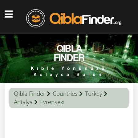
QIBLA
FINDER
Kıble Yönünüzü
Kolayca Bulun
Qibla Finder
Countries
Turkey
Antalya
Evrenseki