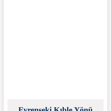
Evrenseki Kıble Yönü